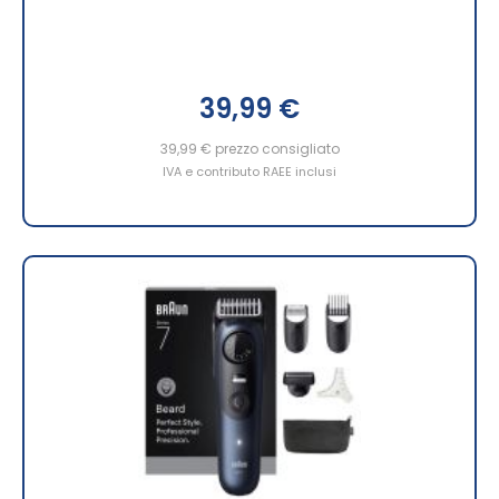
39,99 €
39,99 €
prezzo consigliato
IVA e contributo RAEE inclusi