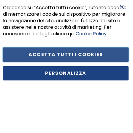
Cliccando su “Accetta tutti i cookie”, l'utente accetta
di memorizzare i cookie sul dispositivo per migliorare
Chiu
la navigazione del sito, analizzare l'utilizzo del sito e
assistere nelle nostre attività di marketing. Per
conoscere i dettagli , clicca qui
Cookie Policy
ACCETTA TUTTI I COOKIES
Tufano Teresa S.r.l’. Cap. Soc. i.v. € 312.000,00 - Sede legale in Via
Principe di Piemonte 199, cap. 80026 Casoria (NA) - C.F. 05834470634 -
PERSONALIZZA
P.I. 01465221214, iscritta alla C.C.I.A.A. Napoli, REA 459938.