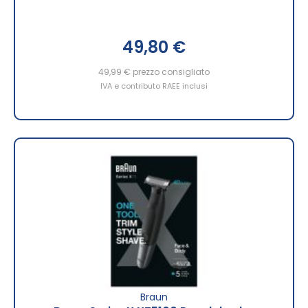
49,80 €
49,99 €
prezzo consigliato
IVA e contributo RAEE inclusi
Braun