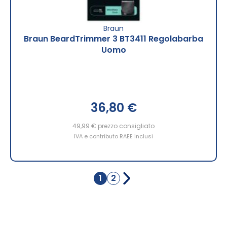
Braun
Braun BeardTrimmer 3 BT3411 Regolabarba
Uomo
36,80 €
49,99 €
prezzo consigliato
IVA e contributo RAEE inclusi
Pagina
1
2
Attualmente
Pagina
stai
leggendo
la