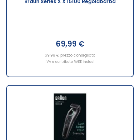
Braun Series X XT5100 Regolabarba
69,99 €
69,99 €
prezzo consigliato
IVA e contributo RAEE inclusi