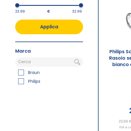
€
Applica
Marca
Philips S
Rasoio s
bianco 
Braun
Philips
23,99 
IVA e c