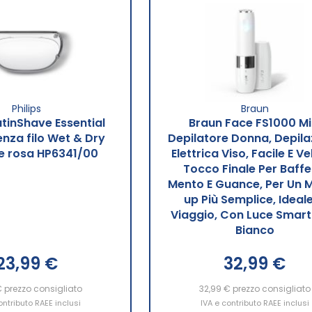
Philips
Braun
atinShave Essential
Braun Face FS1000 Mi
enza filo Wet & Dry
Depilatore Donna, Depila
e rosa HP6341/00
Elettrica Viso, Facile E Ve
Tocco Finale Per Baffet
Mento E Guance, Per Un 
up Più Semplice, Ideale
Viaggio, Con Luce Smartl
Bianco
23,99 €
32,99 €
€
prezzo consigliato
32,99 €
prezzo consigliato
ontributo RAEE inclusi
IVA e contributo RAEE inclusi