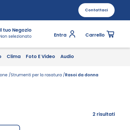
Contattaci
Il tuo Negozio
Entra
Carrello
Non selezionato
o
Clima
Foto E Video
Audio
ione
Strumenti per la rasatura
Rasoi da donna
2
risultati