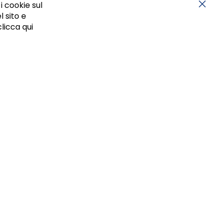
i cookie sul
l sito e
Chiu
clicca qui
05834470634 - P.I. 01465221214, iscritta alla C.C.I.A.A.