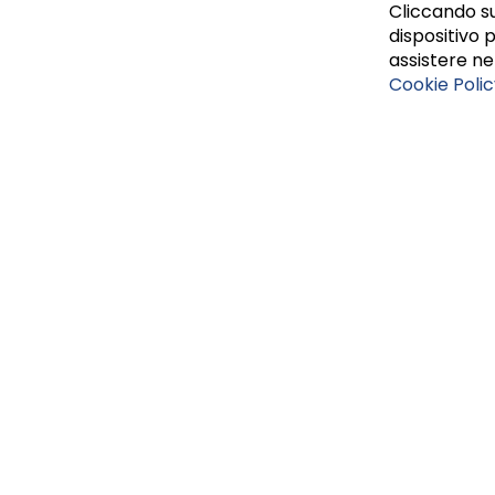
Cliccando su
dispositivo p
assistere nel
Cookie Polic
Tufano Teresa S.r.l’. Cap. Soc. i.v. € 312.000,00 - Sede leg
Napoli, REA 459938.