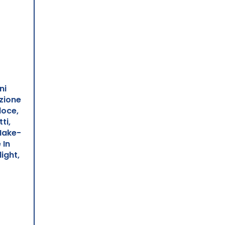
ni
zione
loce,
ti,
Make-
 In
ight,