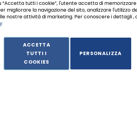
 “Accetta tutti i cookie”, l'utente accetta di memorizzare 
er migliorare la navigazione del sito, analizzare l'utilizzo de
le nostre attività di marketing. Per conoscere i dettagli , 
y
ACCETTA
TUTTI I
PERSONALIZZA
ale in Via Principe di Piemonte 199, cap. 80026 Casoria (NA) - C.F. 
COOKIES