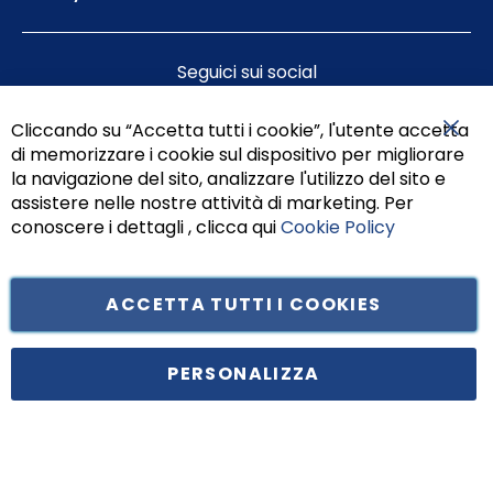
Seguici sui social
Cliccando su “Accetta tutti i cookie”, l'utente accetta
di memorizzare i cookie sul dispositivo per migliorare
Chiu
la navigazione del sito, analizzare l'utilizzo del sito e
assistere nelle nostre attività di marketing. Per
conoscere i dettagli , clicca qui
Cookie Policy
ACCETTA TUTTI I COOKIES
Tufano Teresa S.r.l’. Cap. Soc. i.v. € 312.000,00 - Sede legale in Via
Principe di Piemonte 199, cap. 80026 Casoria (NA) - C.F. 05834470634 -
PERSONALIZZA
P.I. 01465221214, iscritta alla C.C.I.A.A. Napoli, REA 459938.