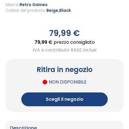
all'inizio
Marca
Retro Games
Colore del prodotto
Beige,Black
della
galleria
di
immagini
79,99 €
79,99 €
prezzo consigliato
IVA e contributo RAEE inclusi
Ritira in negozio
NON DISPONIBILE
Scegli il negozio
Descrizione