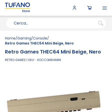
To
N
Home
Gaming
Console
Retro Games THEC64 Mini Beige, Nero
Retro Games THEC64 Mini Beige, Nero
RETRO GAMES
SKU
KOCCOM64MINI
Vai
alla
fine
della
galleria
di
immagini