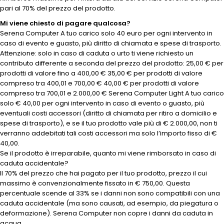
pari al 70% del prezzo del prodotto.
Mi viene chiesto di pagare qualcosa?
Serena Computer A tuo carico solo 40 euro per ogni intervento in
caso di evento e guasto, più diritto di chiamata e spese di trasporto.
Attenzione: solo in caso di caduta o urto ti viene richiesto un
contributo differente a seconda del prezzo del prodotto: 25,00 € per
prodotti di valore fino a 400,00 € 35,00 € per prodotti di valore
compreso tra 400,01 e 700,00 € 40,00 € per prodotti di valore
compreso tra 700,01 e 2.000,00 € Serena Computer Light A tuo carico
solo € 40,00 per ogni intervento in caso di evento o guasto, più
eventuali costi accessori (diritto di chiamata per ritiro a domicilio e
spese di trasporto), e se il tuo prodotto vale più di € 2.000,00, non ti
verranno addebitati tali costi accessori ma solo l’importo fisso di €
40,00.
Se il prodotto è irreparabile, quanto mi viene rimborsato in caso di
caduta accidentale?
Il 70% del prezzo che hai pagato per il tuo prodotto, prezzo il cui
massimo è convenzionalmente fissato in € 750,00. Questa
percentuale scende al 33% se i danni non sono compatibili con una
caduta accidentale (ma sono causati, ad esempio, da piegatura o
deformazione). Serena Computer non copre i danni da caduta in
acqua.