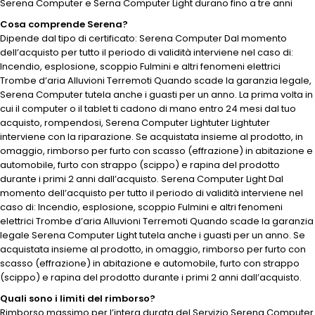
Serena Computer e Serna Computer Light durano fino a tre anni
Cosa comprende Serena?
Dipende dal tipo di certificato: Serena Computer Dal momento
dell’acquisto per tutto il periodo di validità interviene nel caso di:
Incendio, esplosione, scoppio Fulmini e altri fenomeni elettrici
Trombe d’aria Alluvioni Terremoti Quando scade la garanzia legale,
Serena Computer tutela anche i guasti per un anno. La prima volta in
cui il computer o il tablet ti cadono di mano entro 24 mesi dal tuo
acquisto, rompendosi, Serena Computer Lightuter Lightuter
interviene con la riparazione. Se acquistata insieme al prodotto, in
omaggio, rimborso per furto con scasso (effrazione) in abitazione e
automobile, furto con strappo (scippo) e rapina del prodotto
durante i primi 2 anni dall’acquisto. Serena Computer Light Dal
momento dell’acquisto per tutto il periodo di validità interviene nel
caso di: Incendio, esplosione, scoppio Fulmini e altri fenomeni
elettrici Trombe d’aria Alluvioni Terremoti Quando scade la garanzia
legale Serena Computer Light tutela anche i guasti per un anno. Se
acquistata insieme al prodotto, in omaggio, rimborso per furto con
scasso (effrazione) in abitazione e automobile, furto con strappo
(scippo) e rapina del prodotto durante i primi 2 anni dall’acquisto.
Quali sono i limiti del rimborso?
Rimborso massimo per l’intera durata del Servizio Serena Computer