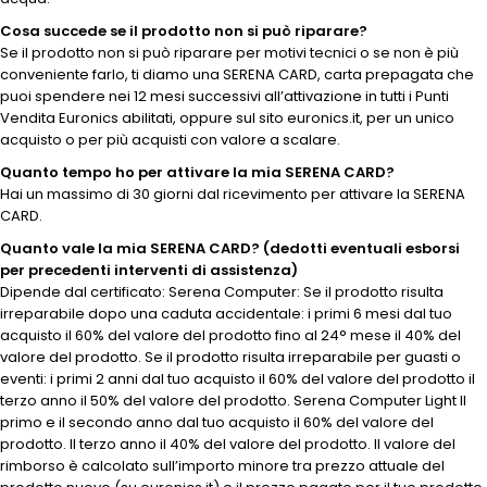
Cosa succede se il prodotto non si può riparare?
Se il prodotto non si può riparare per motivi tecnici o se non è più
conveniente farlo, ti diamo una SERENA CARD, carta prepagata che
puoi spendere nei 12 mesi successivi all’attivazione in tutti i Punti
Vendita Euronics abilitati, oppure sul sito euronics.it, per un unico
acquisto o per più acquisti con valore a scalare.
Quanto tempo ho per attivare la mia SERENA CARD?
Hai un massimo di 30 giorni dal ricevimento per attivare la SERENA
CARD.
Quanto vale la mia SERENA CARD? (dedotti eventuali esborsi
per precedenti interventi di assistenza)
Dipende dal certificato: Serena Computer: Se il prodotto risulta
irreparabile dopo una caduta accidentale: i primi 6 mesi dal tuo
acquisto il 60% del valore del prodotto fino al 24° mese il 40% del
valore del prodotto. Se il prodotto risulta irreparabile per guasti o
eventi: i primi 2 anni dal tuo acquisto il 60% del valore del prodotto il
terzo anno il 50% del valore del prodotto. Serena Computer Light Il
primo e il secondo anno dal tuo acquisto il 60% del valore del
prodotto. Il terzo anno il 40% del valore del prodotto. Il valore del
rimborso è calcolato sull’importo minore tra prezzo attuale del