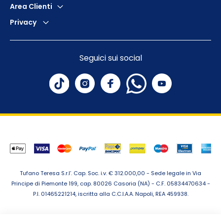
Area Clienti
Privacy
Seguici sui social
Tufano Teresa S.r.l’. Cap. Soc. i.v. € 312.000,00 - Sede legale in Via
Principe di Piemonte 199, cap. 80026 Casoria (NA) - C.F. 05834470634 -
P.I. 01465221214, iscritta alla C.C.I.A.A. Napoli, REA 459938.