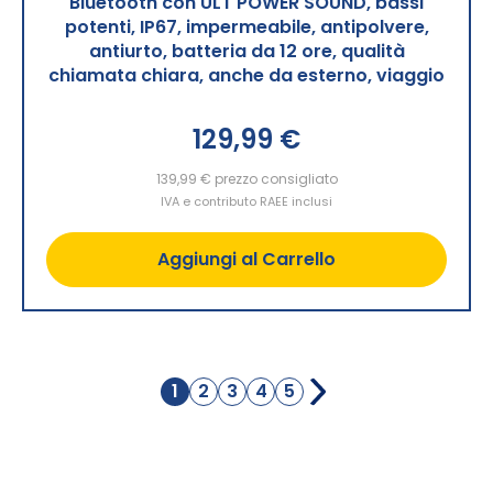
Bluetooth con ULT POWER SOUND, bassi
potenti, IP67, impermeabile, antipolvere,
antiurto, batteria da 12 ore, qualità
chiamata chiara, anche da esterno, viaggio
129,99 €
139,99 €
prezzo consigliato
IVA e contributo RAEE inclusi
Aggiungi al Carrello
Pagina
1
2
3
4
5
Attualmente
Pagina
Pagina
Pagina
Pagina
stai
leggendo
la