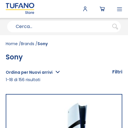
To
N
Home
Brands
Sony
Sony
Filtri
Ordina per Nuovi arrivi
1
-
18
di
156
risultati