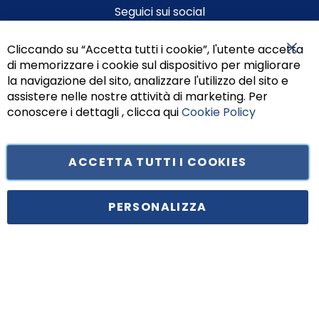
Seguici sui social
Cliccando su “Accetta tutti i cookie”, l'utente accetta
di memorizzare i cookie sul dispositivo per migliorare
Chiu
la navigazione del sito, analizzare l'utilizzo del sito e
assistere nelle nostre attività di marketing. Per
conoscere i dettagli , clicca qui
Cookie Policy
ACCETTA TUTTI I COOKIES
Tufano Teresa S.r.l’. Cap. Soc. i.v. € 312.000,00 - Sede legale in Via
Principe di Piemonte 199, cap. 80026 Casoria (NA) - C.F. 05834470634 -
PERSONALIZZA
P.I. 01465221214, iscritta alla C.C.I.A.A. Napoli, REA 459938.