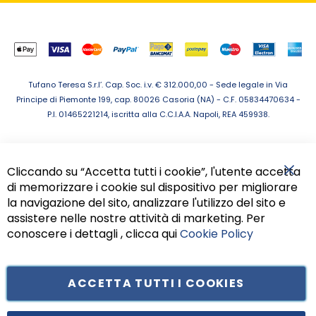
Tufano Teresa S.r.l’. Cap. Soc. i.v. € 312.000,00 - Sede legale in Via
Principe di Piemonte 199, cap. 80026 Casoria (NA) - C.F. 05834470634 -
P.I. 01465221214, iscritta alla C.C.I.A.A. Napoli, REA 459938.
Cliccando su “Accetta tutti i cookie”, l'utente accetta
di memorizzare i cookie sul dispositivo per migliorare
Chiu
la navigazione del sito, analizzare l'utilizzo del sito e
assistere nelle nostre attività di marketing. Per
conoscere i dettagli , clicca qui
Cookie Policy
ACCETTA TUTTI I COOKIES