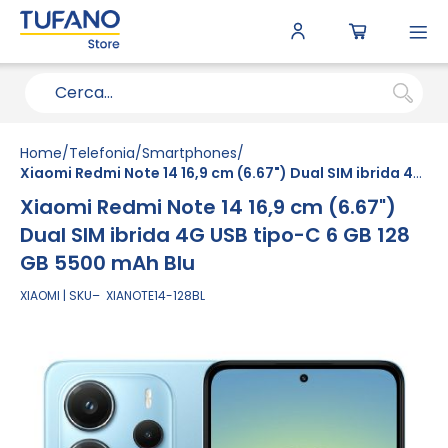
To
N
Home
Telefonia
Smartphones
Xiaomi Redmi Note 14 16,9 cm (6.67") Dual SIM ibrida 4G USB tipo-C 6 GB 128 GB 5500 mAh Blu
Xiaomi Redmi Note 14 16,9 cm (6.67")
Dual SIM ibrida 4G USB tipo-C 6 GB 128
GB 5500 mAh Blu
XIAOMI
SKU
XIANOTE14-128BL
Vai
alla
fine
della
galleria
di
immagini