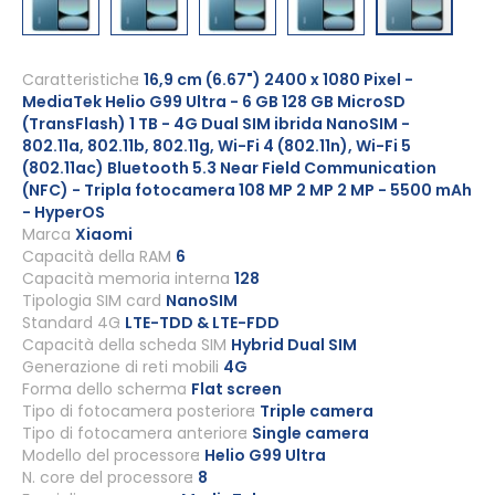
Vai
all'inizio
Caratteristiche
16,9 cm (6.67") 2400 x 1080 Pixel -
MediaTek Helio G99 Ultra - 6 GB 128 GB MicroSD
della
(TransFlash) 1 TB - 4G Dual SIM ibrida NanoSIM -
galleria
802.11a, 802.11b, 802.11g, Wi-Fi 4 (802.11n), Wi-Fi 5
di
(802.11ac) Bluetooth 5.3 Near Field Communication
immagini
(NFC) - Tripla fotocamera 108 MP 2 MP 2 MP - 5500 mAh
- HyperOS
Marca
Xiaomi
Capacità della RAM
6
Capacità memoria interna
128
Tipologia SIM card
NanoSIM
Standard 4G
LTE-TDD & LTE-FDD
Capacità della scheda SIM
Hybrid Dual SIM
Generazione di reti mobili
4G
Forma dello schermo
Flat screen
Tipo di fotocamera posteriore
Triple camera
Tipo di fotocamera anteriore
Single camera
Modello del processore
Helio G99 Ultra
N. core del processore
8