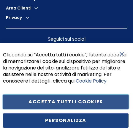
Area Clienti
Privacy
Seguici sui social
Cliccando su “Accetta tutti i cookie”, l'utente accetta
di memorizzare i cookie sul dispositivo per migliorare
Chiu
la navigazione del sito, analizzare l'utilizzo del sito e
assistere nelle nostre attività di marketing. Per
conoscere i dettagli , clicca qui
Cookie Policy
ACCETTA TUTTI I COOKIES
Tufano Teresa S.r.l’. Cap. Soc. i.v. € 312.000,00 - Sede legale in Via
Principe di Piemonte 199, cap. 80026 Casoria (NA) - C.F. 05834470634 -
PERSONALIZZA
P.I. 01465221214, iscritta alla C.C.I.A.A. Napoli, REA 459938.