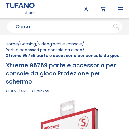
To
N
Home
Gaming
Videogiochi e console
Parti e accessori per console da gioco
Xtreme 95759 parte e accessorio per console da gioco Protezione per schermo
Xtreme 95759 parte e accessorio per
console da gioco Protezione per
schermo
XTREME
SKU
XTR95759
Vai
alla
fine
della
galleria
di