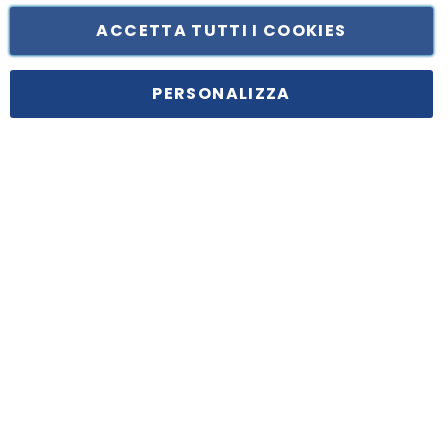
ACCETTA TUTTI I COOKIES
Tufano Teresa S.r.l’. Cap. Soc. i.v. € 312.000,00 - Sede legale in Via
Principe di Piemonte 199, cap. 80026 Casoria (NA) - C.F. 05834470634 -
PERSONALIZZA
P.I. 01465221214, iscritta alla C.C.I.A.A. Napoli, REA 459938.