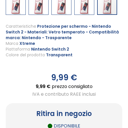
Vai
all'inizio
Caratteristiche
Protezione per schermo - Nintendo
Switch 2 - Materiali: Vetro temperato - Compatibilità
della
marca: Nintendo - Trasparente
galleria
Marca
Xtreme
di
Piattaforma
Nintendo Switch 2
immagini
Colore del prodotto
Transparent
9,99 €
9,99 €
prezzo consigliato
IVA e contributo RAEE inclusi
Ritira in negozio
DISPONIBILE