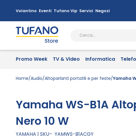
Volantino
Eventi
Tufano Vip
Servizi
Negozi
Promo Week
TV & Video
Informatica
Telef
Home
Audio
Altoparlanti portatili e per feste
Yamaha WS
Yamaha WS-B1A Altop
Nero 10 W
YAMAHA
SKU
YAMWS-B1ACGY