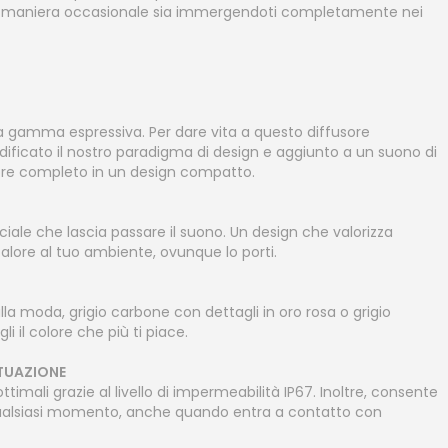
ia in maniera occasionale sia immergendoti completamente nei
 gamma espressiva. Per dare vita a questo diffusore
cato il nostro paradigma di design e aggiunto a un suono di
sore completo in un design compatto.
ciale che lascia passare il suono. Un design che valorizza
alore al tuo ambiente, ovunque lo porti.
alla moda, grigio carbone con dettagli in oro rosa o grigio
i il colore che più ti piace.
ITUAZIONE
timali grazie al livello di impermeabilità IP67. Inoltre, consente
 qualsiasi momento, anche quando entra a contatto con