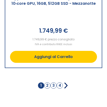
10‑core GPU, 16GB, 512GB SSD - Mezzanotte
1.749,99 €
1.749,99 €
prezzo consigliato
IVA e contributo RAEE inclusi
Aggiungi al Carrello
Pagina
1
2
3
4
Attualmente
Pagina
Pagina
Pagina
stai
leggendo
la