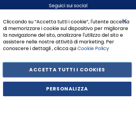
Seguici sui social
Cliccando su “Accetta tutti i cookie”, l'utente accetta
di memorizzare i cookie sul dispositivo per migliorare
Chiu
la navigazione del sito, analizzare l'utilizzo del sito e
assistere nelle nostre attività di marketing. Per
conoscere i dettagli , clicca qui
Cookie Policy
ACCETTA TUTTI I COOKIES
Tufano Teresa S.r.l’. Cap. Soc. i.v. € 312.000,00 - Sede legale in Via
Principe di Piemonte 199, cap. 80026 Casoria (NA) - C.F. 05834470634 -
PERSONALIZZA
P.I. 01465221214, iscritta alla C.C.I.A.A. Napoli, REA 459938.