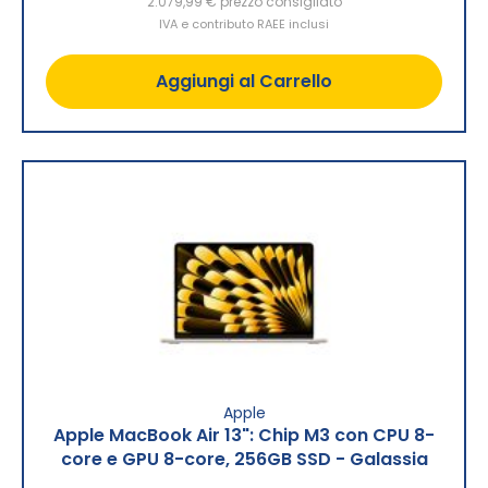
2.079,99 €
prezzo consigliato
IVA e contributo RAEE inclusi
Aggiungi al Carrello
Apple
Apple MacBook Air 13": Chip M3 con CPU 8-
core e GPU 8-core, 256GB SSD - Galassia