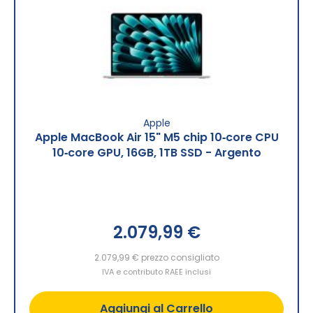
Apple
Apple MacBook Air 15" M5 chip 10‑core CPU
10‑core GPU, 16GB, 1TB SSD - Argento
2.079,99 €
2.079,99 €
prezzo consigliato
IVA e contributo RAEE inclusi
Aggiungi al Carrello