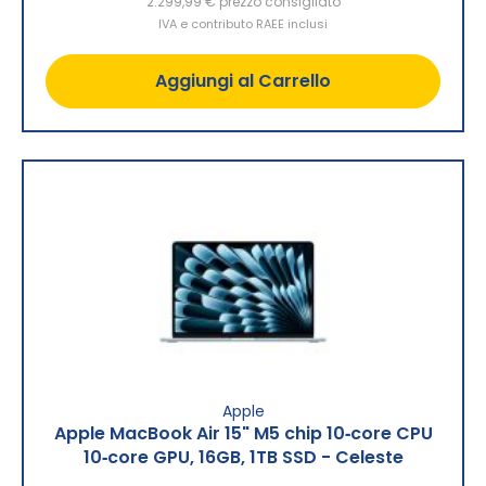
2.299,99 €
prezzo consigliato
IVA e contributo RAEE inclusi
Aggiungi al Carrello
Apple
Apple MacBook Air 15" M5 chip 10‑core CPU
10‑core GPU, 16GB, 1TB SSD - Celeste