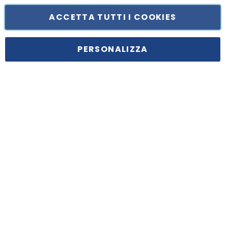
ACCETTA TUTTI I COOKIES
PERSONALIZZA
Prenota e ritira in negozio
Ritiro RAEE gratuito
Consegna e installazione a casa
Serena servizi integrativi
Pagamenti con Finanziamento