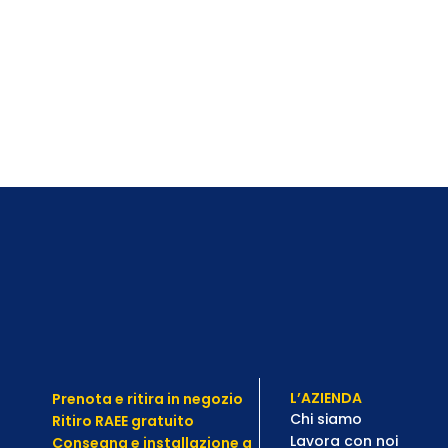
L’AZIENDA
Prenota e ritira in negozio
Chi siamo
Ritiro RAEE gratuito
Lavora con noi
Consegna e installazione a