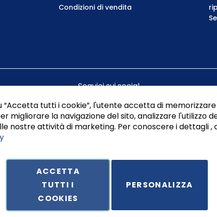
Condizioni di vendita
ri
Se
Seguici sui social
 “Accetta tutti i cookie”, l'utente accetta di memorizzare 
er migliorare la navigazione del sito, analizzare l'utilizzo de
le nostre attività di marketing. Per conoscere i dettagli , 
y
ACCETTA
TUTTI I
PERSONALIZZA
ale in Via Principe di Piemonte 199, cap. 80026 Casoria (NA) - C.F. 
COOKIES