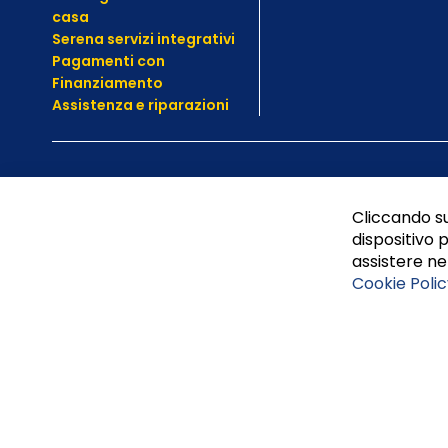
casa
Serena servizi integrativi
Pagamenti con
Finanziamento
Assistenza e
riparazioni
Cliccando su
dispositivo p
assistere nel
Cookie Polic
Tufano Teresa S.r.l’. Cap. Soc. i.v. € 312.000,00 - Sede leg
Napoli, REA 459938.