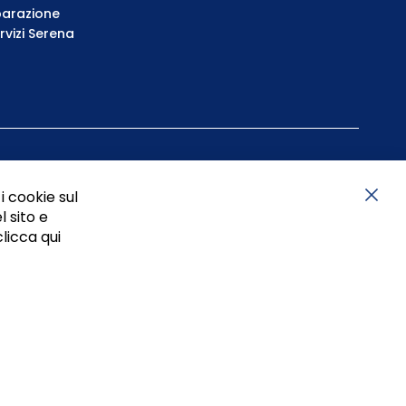
parazione
rvizi Serena
i cookie sul
l sito e
Chiu
clicca qui
05834470634 - P.I. 01465221214, iscritta alla C.C.I.A.A.