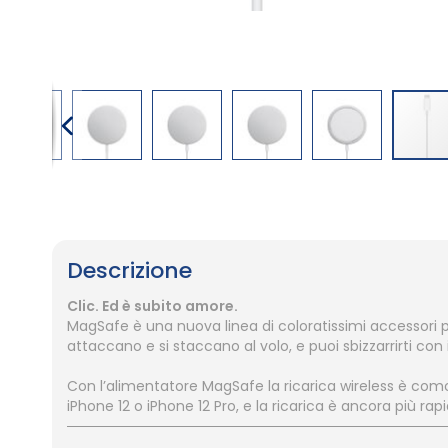
Vai
all'inizio
della
galleria
Descrizione
di
immagini
Clic. Ed è subito amore.
MagSafe è una nuova linea di coloratissimi accessori per
attaccano e si staccano al volo, e puoi sbizzarrirti con in
Con l’alimentatore MagSafe la ricarica wireless è como
iPhone 12 o iPhone 12 Pro, e la ricarica è ancora più rapi