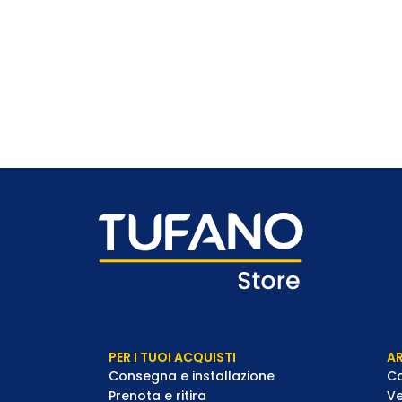
PER I TUOI ACQUISTI
AR
Consegna e installazione
Co
Prenota e ritira
Ve