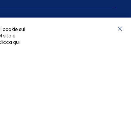
i cookie sul
l sito e
Chiu
clicca qui
05834470634 - P.I. 01465221214, iscritta alla C.C.I.A.A.