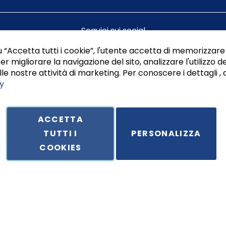
Seguici sui social
 “Accetta tutti i cookie”, l'utente accetta di memorizzare 
er migliorare la navigazione del sito, analizzare l'utilizzo de
le nostre attività di marketing. Per conoscere i dettagli , 
y
ACCETTA
TUTTI I
PERSONALIZZA
ale in Via Principe di Piemonte 199, cap. 80026 Casoria (NA) - C.F. 
COOKIES