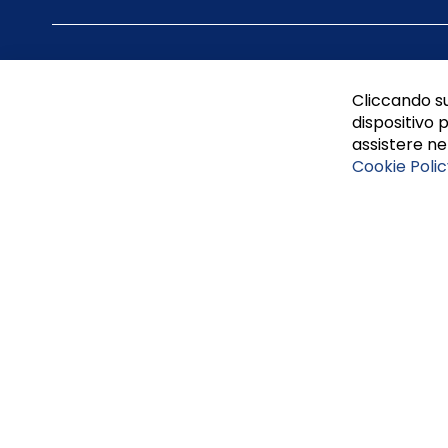
Cliccando su
dispositivo p
assistere nel
Cookie Polic
Tufano Teresa S.r.l’. Cap. Soc. i.v. € 312.000,00 - Sede leg
Napoli, REA 459938.