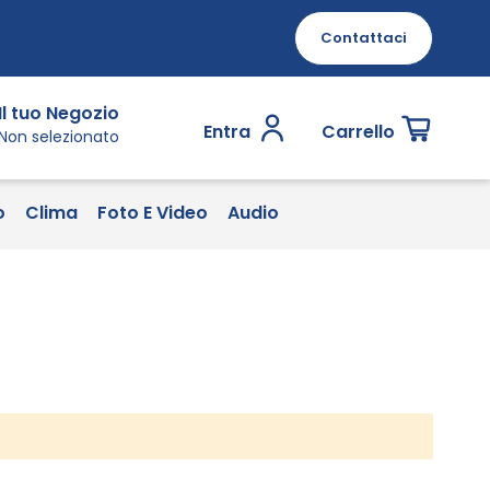
Contattaci
Il tuo Negozio
Entra
Carrello
Non selezionato
o
Clima
Foto E Video
Audio