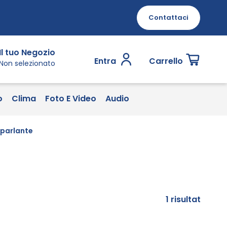
Contattaci
Il tuo Negozio
Entra
Carrello
Non selezionato
o
Clima
Foto E Video
Audio
oparlante
1
risultat