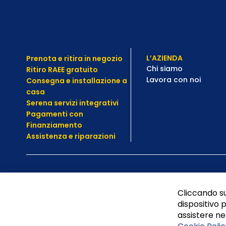
L’AZIENDA
Prenota e ritira in negozio
Chi siamo
Ritiro RAEE gratuito
Lavora con noi
Consegna e installazione a
casa
Serena servizi integrativi
Pagamenti con
Finanziamento
Assistenza e
riparazioni
Cliccando su
dispositivo p
assistere nel