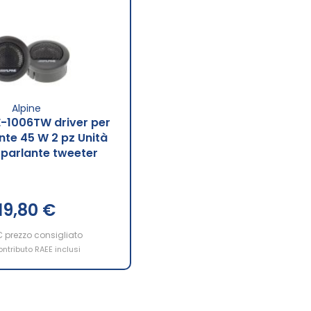
Alpine
E-1006TW driver per
nte 45 W 2 pz Unità
toparlante tweeter
19,80 €
€
prezzo consigliato
ontributo RAEE inclusi