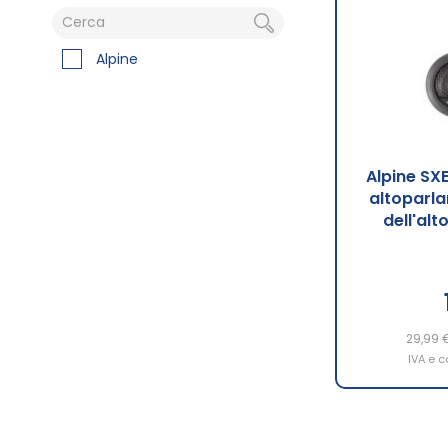
Alpine
Alpine SX
altoparla
dell'al
29,99 
IVA e c