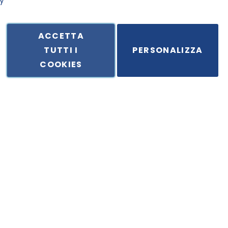
y
ACCETTA
TUTTI I
PERSONALIZZA
ale in Via Principe di Piemonte 199, cap. 80026 Casoria (NA) - C.F. 
COOKIES