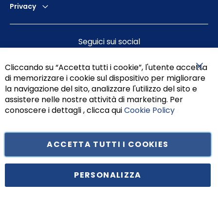
Privacy
Seguici sui social
Cliccando su “Accetta tutti i cookie”, l'utente accetta
di memorizzare i cookie sul dispositivo per migliorare
Chiu
la navigazione del sito, analizzare l'utilizzo del sito e
assistere nelle nostre attività di marketing. Per
conoscere i dettagli , clicca qui
Cookie Policy
ACCETTA TUTTI I COOKIES
Tufano Teresa S.r.l’. Cap. Soc. i.v. € 312.000,00 - Sede legale in Via
Principe di Piemonte 199, cap. 80026 Casoria (NA) - C.F. 05834470634 -
PERSONALIZZA
P.I. 01465221214, iscritta alla C.C.I.A.A. Napoli, REA 459938.