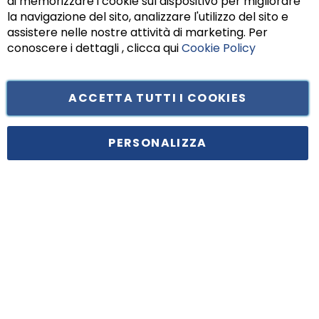
di memorizzare i cookie sul dispositivo per migliorare
Chiu
la navigazione del sito, analizzare l'utilizzo del sito e
assistere nelle nostre attività di marketing. Per
conoscere i dettagli , clicca qui
Cookie Policy
ACCETTA TUTTI I COOKIES
Tufano Teresa S.r.l’. Cap. Soc. i.v. € 312.000,00 - Sede legale in Via
Principe di Piemonte 199, cap. 80026 Casoria (NA) - C.F. 05834470634 -
PERSONALIZZA
P.I. 01465221214, iscritta alla C.C.I.A.A. Napoli, REA 459938.