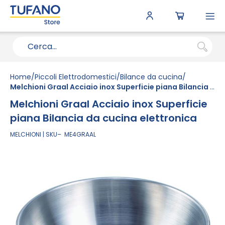
To
N
Home
Piccoli Elettrodomestici
Bilance da cucina
Melchioni Graal Acciaio inox Superficie piana Bilancia da cucina elettronica
Melchioni Graal Acciaio inox Superficie
piana Bilancia da cucina elettronica
MELCHIONI
SKU
ME4GRAAL
Vai
alla
fine
della
galleria
di
immagini