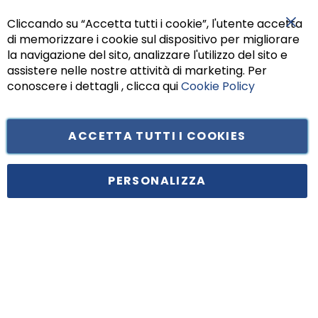
Cliccando su “Accetta tutti i cookie”, l'utente accetta
di memorizzare i cookie sul dispositivo per migliorare
Chiu
la navigazione del sito, analizzare l'utilizzo del sito e
assistere nelle nostre attività di marketing. Per
conoscere i dettagli , clicca qui
Cookie Policy
ACCETTA TUTTI I COOKIES
Tufano Teresa S.r.l’. Cap. Soc. i.v. € 312.000,00 - Sede legale in Via
Principe di Piemonte 199, cap. 80026 Casoria (NA) - C.F. 05834470634 -
PERSONALIZZA
P.I. 01465221214, iscritta alla C.C.I.A.A. Napoli, REA 459938.