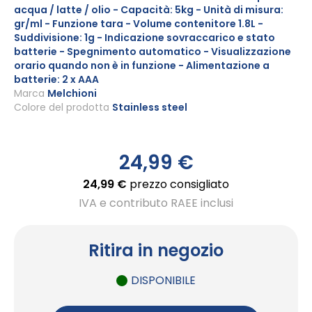
acqua / latte / olio - Capacità: 5kg - Unità di misura:
di
gr/ml - Funzione tara - Volume contenitore 1.8L -
immagini
Suddivisione: 1g - Indicazione sovraccarico e stato
batterie - Spegnimento automatico - Visualizzazione
orario quando non è in funzione - Alimentazione a
batterie: 2 x AAA
Marca
Melchioni
Colore del prodotto
Stainless steel
24,99 €
24,99 €
prezzo consigliato
IVA e contributo RAEE inclusi
Ritira in negozio
DISPONIBILE