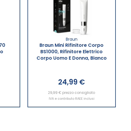
Braun
70
Braun Mini Rifinitore Corpo
no
BS1000, Rifinitore Elettrico
Corpo Uomo E Donna, Bianco
24,99 €
Aggiungi al Carrello
29,99 €
prezzo consigliato
IVA e contributo RAEE inclusi