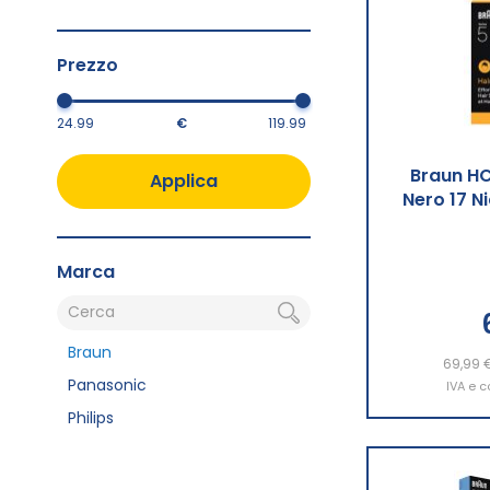
Prezzo
€
Braun HC
Applica
Nero 17 N
Marca
Braun
69,99 
Aggiu
Panasonic
IVA e c
Philips