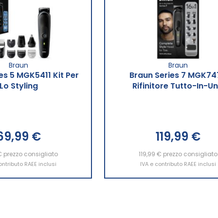
Braun
Braun
es 5 MGK5411 Kit Per
Braun Series 7 MGK74
Lo Styling
Rifinitore Tutto-In-U
69,99 €
119,99 €
€
ngi al Carrello
prezzo consigliato
119,99 €
Aggiungi al Carrello
prezzo consigliato
ontributo RAEE inclusi
IVA e contributo RAEE inclusi