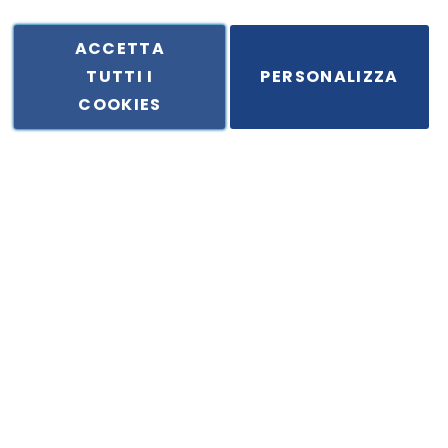
ACCETTA
TUTTI I
PERSONALIZZA
ale in Via Principe di Piemonte 199, cap. 80026 Casoria (NA) - C.F. 
COOKIES