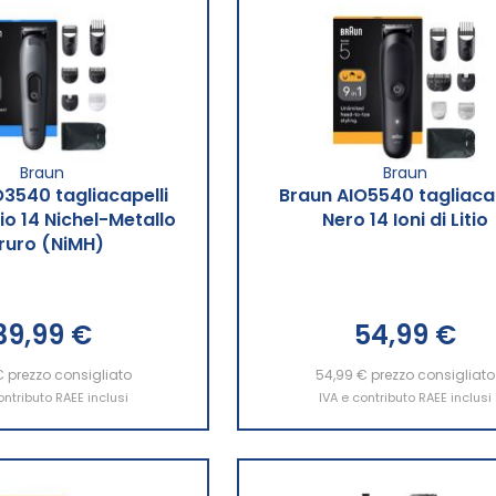
Braun
Braun
O3540 tagliacapelli
Braun AIO5540 tagliacap
io 14 Nichel-Metallo
Nero 14 Ioni di Litio
ruro (NiMH)
39,99 €
54,99 €
ngi al Carrello
€
prezzo consigliato
54,99 €
Aggiungi al Carrello
prezzo consigliato
ontributo RAEE inclusi
IVA e contributo RAEE inclusi