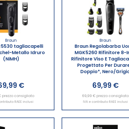
Braun
Braun
5530 tagliacapelli
Braun Regolabarba U
ichel-Metallo Idruro
MGK5260 Rifinitore 8-In
(NiMH)
Rifinitore Viso E Tagliacap
Progettato Per Durare 
Doppio*, Nero/Grigi
69,99 €
69,99 €
€
ngi al Carrello
prezzo consigliato
69,99 €
Aggiungi al Carrello
prezzo consigliato
ontributo RAEE inclusi
IVA e contributo RAEE inclusi