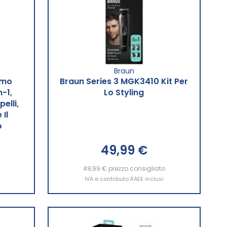
Braun
omo
Braun Series 3 MGK3410 Kit Per
-1,
Lo Styling
elli,
Il
o
49,99 €
49,99 €
Aggiungi al Carrello
prezzo consigliato
IVA e contributo RAEE inclusi