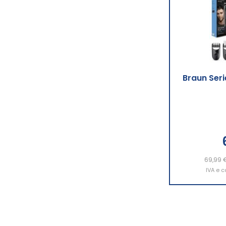
Braun Seri
69,99 
Aggiu
IVA e c