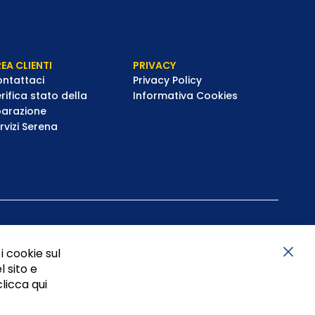
EA CLIENTI
PRIVACY
ntattaci
Privacy Policy
rifica stato della
Informativa Cookies
parazione
rvizi Serena
i cookie sul
l sito e
Chiu
clicca qui