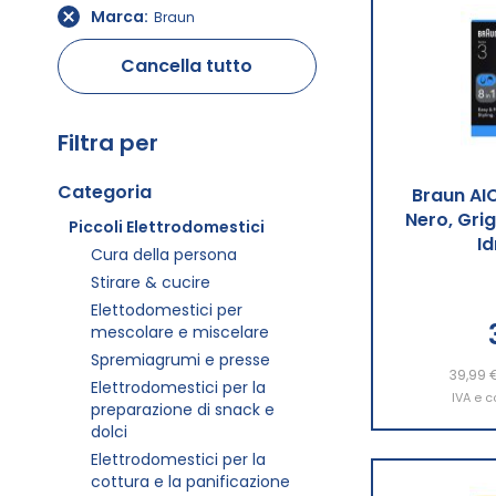
Marca
Braun
Cancella tutto
Filtra per
Categoria
Braun AI
Nero, Grig
Piccoli Elettrodomestici
Id
Cura della persona
Stirare & cucire
Elettodomestici per
mescolare e miscelare
Spremiagrumi e presse
Aggiu
39,99 
Elettrodomestici per la
IVA e c
preparazione di snack e
dolci
Elettrodomestici per la
cottura e la panificazione