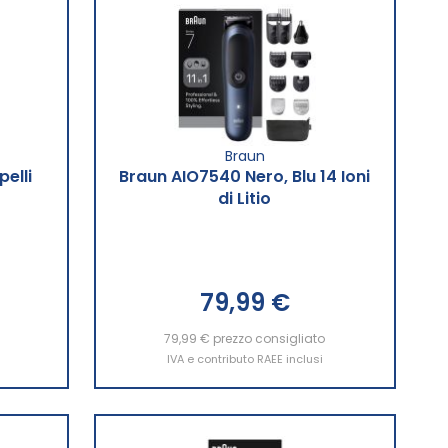
Braun
elli
Braun AIO7540 Nero, Blu 14 Ioni
di Litio
79,99 €
Aggiungi al Carrello
79,99 €
prezzo consigliato
IVA e contributo RAEE inclusi