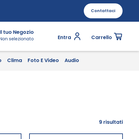
Contattaci
Il tuo Negozio
Entra
Carrello
Non selezionato
o
Clima
Foto E Video
Audio
9
risultati