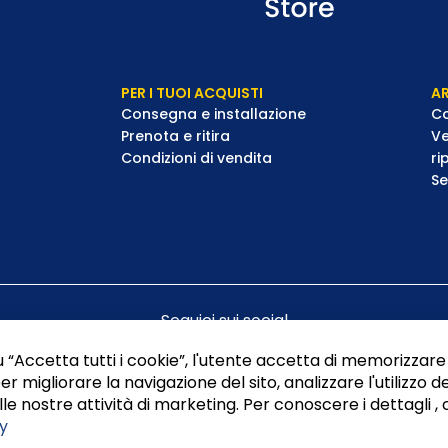
PER I TUOI ACQUISTI
AR
Consegna e installazione
Co
Prenota e ritira
Ve
Condizioni di vendita
ri
Se
Seguici sui social
 “Accetta tutti i cookie”, l'utente accetta di memorizzare 
er migliorare la navigazione del sito, analizzare l'utilizzo de
le nostre attività di marketing. Per conoscere i dettagli , 
y