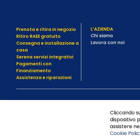
L’AZIENDA
Prenota e ritira in negozio
Chi siamo
Ritiro RAEE gratuito
Lavora con noi
Consegna e installazione a
casa
Serena servizi integrativi
Pagamenti con
Finanziamento
Assistenza e
riparazioni
Cliccando su
dispositivo p
assistere nel
Cookie Polic