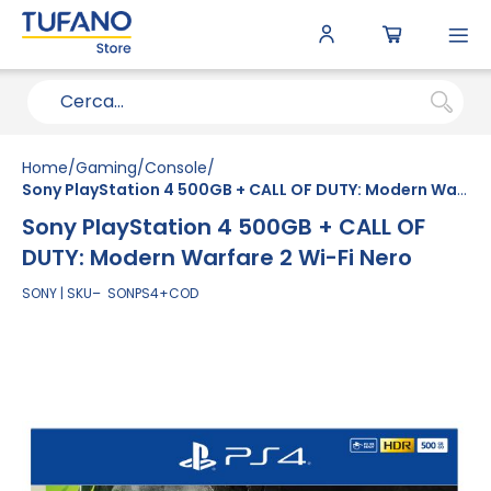
To
N
Home
Gaming
Console
Sony PlayStation 4 500GB + CALL OF DUTY: Modern Warfare 2 Wi-Fi Nero
Sony PlayStation 4 500GB + CALL OF
DUTY: Modern Warfare 2 Wi-Fi Nero
SONY
SKU
SONPS4+COD
Vai
alla
fine
della
galleria
di
immagini