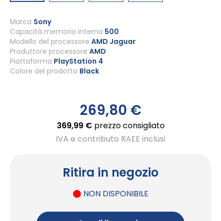
Vai
all'inizio
Marca
Sony
Capacità memoria interna
500
della
Modello del processore
AMD Jaguar
galleria
Produttore processore
AMD
di
Piattaforma
PlayStation 4
immagini
Colore del prodotto
Black
269,80 €
369,99 €
prezzo consigliato
IVA e contributo RAEE inclusi
Ritira in negozio
NON DISPONIBILE