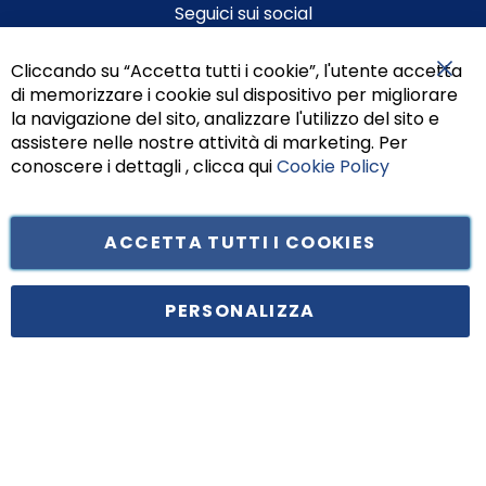
Seguici sui social
Cliccando su “Accetta tutti i cookie”, l'utente accetta
di memorizzare i cookie sul dispositivo per migliorare
Chiu
la navigazione del sito, analizzare l'utilizzo del sito e
assistere nelle nostre attività di marketing. Per
conoscere i dettagli , clicca qui
Cookie Policy
ACCETTA TUTTI I COOKIES
Tufano Teresa S.r.l’. Cap. Soc. i.v. € 312.000,00 - Sede legale in Via
Principe di Piemonte 199, cap. 80026 Casoria (NA) - C.F. 05834470634 -
PERSONALIZZA
P.I. 01465221214, iscritta alla C.C.I.A.A. Napoli, REA 459938.