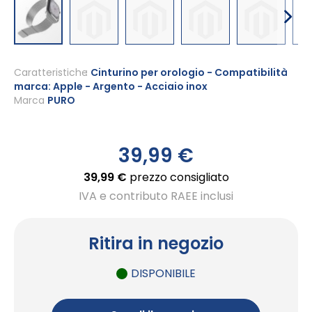
Vai
all'inizio
Caratteristiche
Cinturino per orologio - Compatibilità
marca: Apple - Argento - Acciaio inox
della
Marca
PURO
galleria
di
immagini
39,99 €
39,99 €
prezzo consigliato
IVA e contributo RAEE inclusi
Ritira in negozio
DISPONIBILE