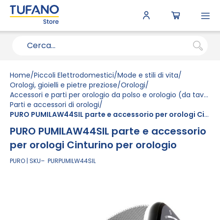
To
N
Home
Piccoli Elettrodomestici
Mode e stili di vita
Orologi, gioielli e pietre preziose
Orologi
Accessori e parti per orologio da polso e orologio (da tavolo o da parete)
Parti e accessori di orologi
PURO PUMILAW44SIL parte e accessorio per orologi Cinturino per orologio
PURO PUMILAW44SIL parte e accessorio
per orologi Cinturino per orologio
PURO
SKU
PURPUMILW44SIL
Vai
alla
fine
della
galleria