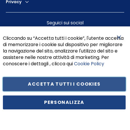
Privacy
Seguici sui social
Cliccando su “Accetta tutti i cookie”, l'utente accetta
di memorizzare i cookie sul dispositivo per migliorare
Chiu
la navigazione del sito, analizzare l'utilizzo del sito e
assistere nelle nostre attività di marketing. Per
conoscere i dettagli , clicca qui
Cookie Policy
ACCETTA TUTTI I COOKIES
Tufano Teresa S.r.l’. Cap. Soc. i.v. € 312.000,00 - Sede legale in Via
Principe di Piemonte 199, cap. 80026 Casoria (NA) - C.F. 05834470634 -
PERSONALIZZA
P.I. 01465221214, iscritta alla C.C.I.A.A. Napoli, REA 459938.