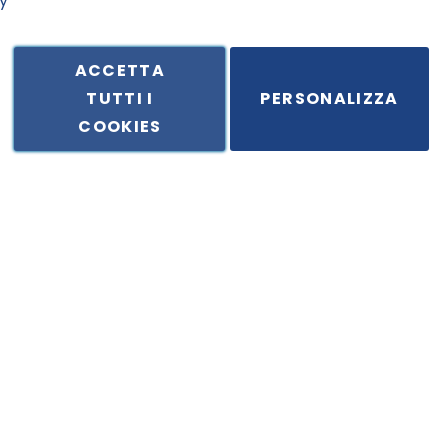
y
ACCETTA
TUTTI I
PERSONALIZZA
ale in Via Principe di Piemonte 199, cap. 80026 Casoria (NA) - C.F. 
COOKIES