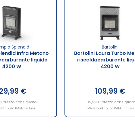
impia Splendid
Bartolini
lendid Infra Metano
Bartolini Laura Turbo M
dacarburante liquido
riscaldacarburante liq
4200 W
4200 W
129,99 €
109,99 €
€
prezzo consigliato
109,99 €
prezzo consigliat
ontributo RAEE inclusi
IVA e contributo RAEE inclusi