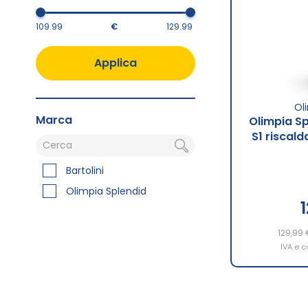
€
Applica
Ol
Marca
Olimpia Sp
S1 riscal
Bartolini
Olimpia Splendid
129,99 
IVA e c