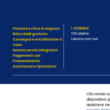
L’AZIENDA
Prenota e ritira in negozio
Chi siamo
Ritiro RAEE gratuito
Lavora con noi
Consegna e installazione a
casa
Serena servizi integrativi
Pagamenti con
Finanziamento
Assistenza e
riparazioni
Cliccando su
dispositivo p
assistere nel