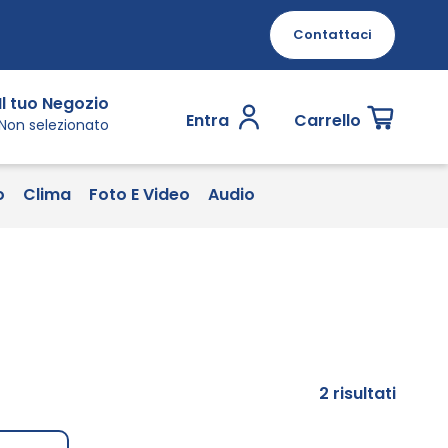
Contattaci
Il tuo Negozio
Entra
Carrello
Non selezionato
o
Clima
Foto E Video
Audio
2
risultati