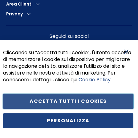
Area Clienti
Privacy
Seguici sui social
Cliccando su “Accetta tutti i cookie”, l'utente accetta
di memorizzare i cookie sul dispositivo per migliorare
Chiu
la navigazione del sito, analizzare l'utilizzo del sito e
assistere nelle nostre attività di marketing. Per
conoscere i dettagli , clicca qui
Cookie Policy
ACCETTA TUTTI I COOKIES
Tufano Teresa S.r.l’. Cap. Soc. i.v. € 312.000,00 - Sede legale in Via
Principe di Piemonte 199, cap. 80026 Casoria (NA) - C.F. 05834470634 -
PERSONALIZZA
P.I. 01465221214, iscritta alla C.C.I.A.A. Napoli, REA 459938.