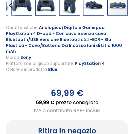
Vai
all'inizio
Caratteristiche
Analogico/Digitale Gamepad
PlayStation 4 D-pad - Con cavo e senza cavo
della
Bluetooth/USB Versione Bluetooth: 2.1+EDR - Blu
galleria
Plastica - Cavo/Batteria Da Incasso Ioni di Litio 1000
di
mAh
immagini
Marca
Sony
Piattaforme di gioco supportate
PlayStation 4
Colore del prodotto
Blue
69,99 €
69,99 €
prezzo consigliato
IVA e contributo RAEE inclusi
Ritira in negozio