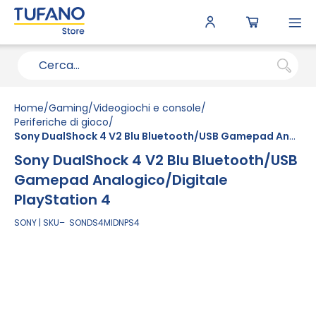
To
N
Home
Gaming
Videogiochi e console
Periferiche di gioco
Sony DualShock 4 V2 Blu Bluetooth/USB Gamepad Analogico/Digitale PlayStation 4
Sony DualShock 4 V2 Blu Bluetooth/USB
Gamepad Analogico/Digitale
PlayStation 4
SONY
SKU
SONDS4MIDNPS4
Vai
alla
fine
della
galleria
di