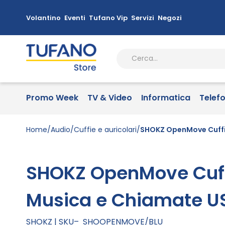
Volantino
Eventi
Tufano Vip
Servizi
Negozi
Promo Week
TV & Video
Informatica
Telef
Home
Audio
Cuffie e auricolari
SHOKZ OpenMove Cuffie
SHOKZ OpenMove Cuffi
Musica e Chiamate US
SHOKZ
SKU
SHOOPENMOVE/BLU