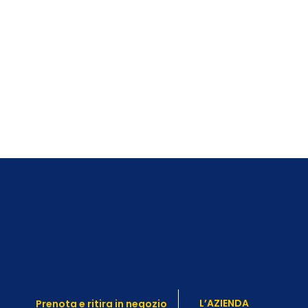
L’AZIENDA
Prenota e ritira in negozio