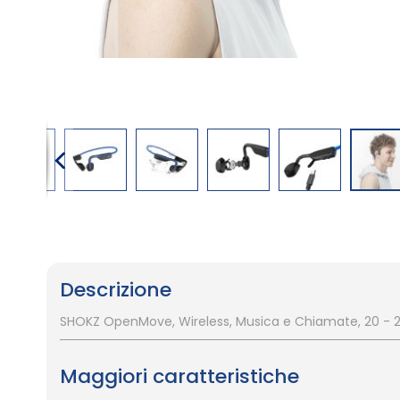
Vai
all'inizio
della
galleria
Descrizione
di
immagini
SHOKZ OpenMove, Wireless, Musica e Chiamate, 20 - 200
Maggiori caratteristiche