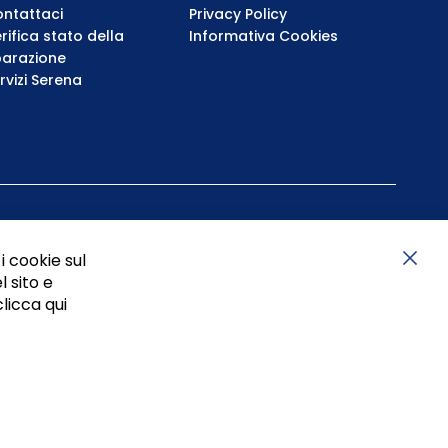
ntattaci
Privacy Policy
rifica stato della
Informativa Cookies
parazione
rvizi Serena
i cookie sul
l sito e
Chiu
clicca qui