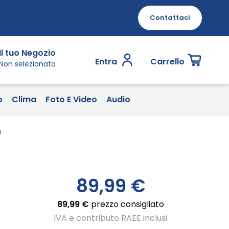
Contattaci
Il tuo Negozio
Entra
Carrello
Non selezionato
o
Clima
Foto E Video
Audio
u
89,99 €
89,99 €
prezzo consigliato
IVA e contributo RAEE inclusi