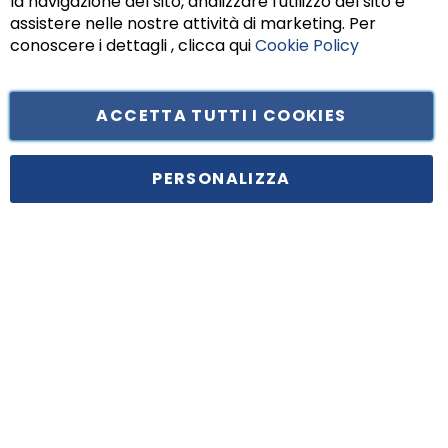
la navigazione del sito, analizzare l'utilizzo del sito e
assistere nelle nostre attività di marketing. Per
conoscere i dettagli , clicca qui
Cookie Policy
ACCETTA TUTTI I COOKIES
Tufano Teresa S.r.l’. Cap. Soc. i.v. € 312.000,00 - Sede legale in Via
Principe di Piemonte 199, cap. 80026 Casoria (NA) - C.F. 05834470634 -
PERSONALIZZA
P.I. 01465221214, iscritta alla C.C.I.A.A. Napoli, REA 459938.