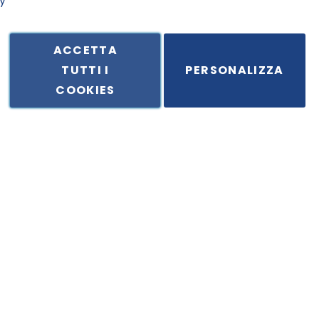
y
ACCETTA
TUTTI I
PERSONALIZZA
ale in Via Principe di Piemonte 199, cap. 80026 Casoria (NA) - C.F. 
COOKIES