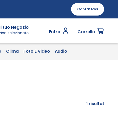
Contattaci
Il tuo Negozio
Entra
Carrello
Non selezionato
o
Clima
Foto E Video
Audio
1
risultat