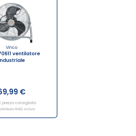
Vinco
70611 ventilatore
industriale
69,99 €
€
prezzo consigliato
ontributo RAEE inclusi