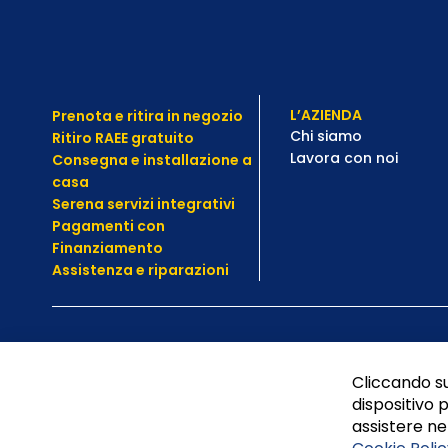
L’AZIENDA
Prenota e ritira in negozio
Chi siamo
Ritiro RAEE gratuito
Lavora con noi
Consegna e installazione a
casa
Serena servizi integrativi
Pagamenti con
Finanziamento
Assistenza e
riparazioni
Cliccando su
dispositivo p
assistere nel