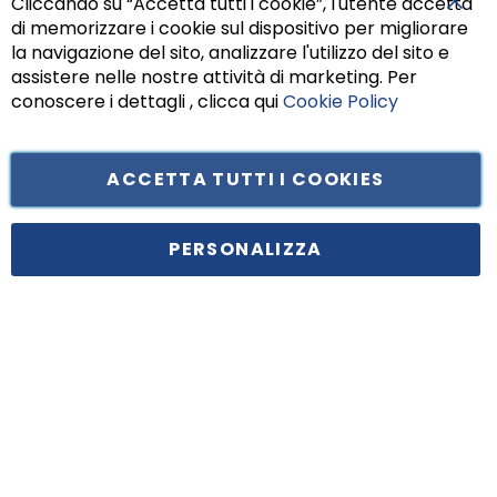
Cliccando su “Accetta tutti i cookie”, l'utente accetta
di memorizzare i cookie sul dispositivo per migliorare
Chiu
la navigazione del sito, analizzare l'utilizzo del sito e
assistere nelle nostre attività di marketing. Per
conoscere i dettagli , clicca qui
Cookie Policy
ACCETTA TUTTI I COOKIES
Tufano Teresa S.r.l’. Cap. Soc. i.v. € 312.000,00 - Sede legale in Via
Principe di Piemonte 199, cap. 80026 Casoria (NA) - C.F. 05834470634 -
PERSONALIZZA
P.I. 01465221214, iscritta alla C.C.I.A.A. Napoli, REA 459938.