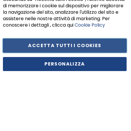
di memorizzare i cookie sul dispositivo per migliorare
Chiu
la navigazione del sito, analizzare l'utilizzo del sito e
assistere nelle nostre attività di marketing. Per
conoscere i dettagli , clicca qui
Cookie Policy
ACCETTA TUTTI I COOKIES
Tufano Teresa S.r.l’. Cap. Soc. i.v. € 312.000,00 - Sede legale in Via
Principe di Piemonte 199, cap. 80026 Casoria (NA) - C.F. 05834470634 -
PERSONALIZZA
P.I. 01465221214, iscritta alla C.C.I.A.A. Napoli, REA 459938.