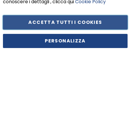
conoscere i dettagli , clicca qui
Cookie Policy
ACCETTA TUTTI I COOKIES
Tufano Teresa S.r.l’. Cap. Soc. i.v. € 312.000,00 - Sede legale in Via
Principe di Piemonte 199, cap. 80026 Casoria (NA) - C.F. 05834470634 -
PERSONALIZZA
P.I. 01465221214, iscritta alla C.C.I.A.A. Napoli, REA 459938.