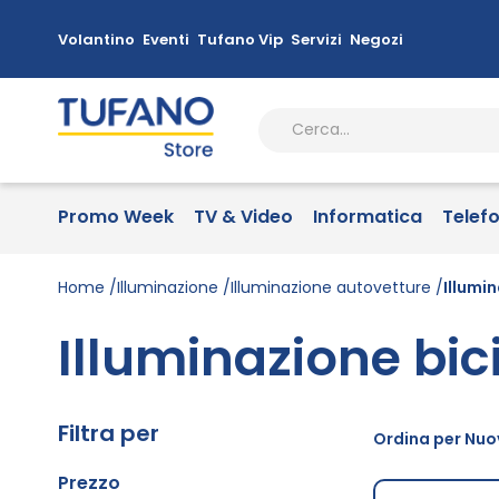
Volantino
Eventi
Tufano Vip
Servizi
Negozi
Promo Week
TV & Video
Informatica
Telef
Home
Illuminazione
Illuminazione autovetture
Illumi
Illuminazione bic
Filtra per
Ordina per Nuov
Prezzo