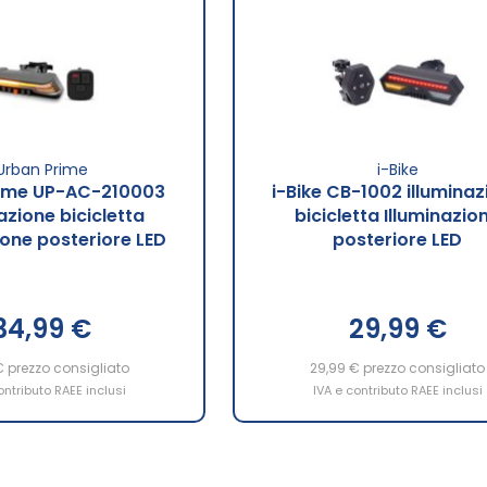
Urban Prime
i-Bike
rime UP-AC-210003
i-Bike CB-1002 illumina
azione bicicletta
bicicletta Illuminazio
ione posteriore LED
posteriore LED
34,99 €
29,99 €
€
prezzo consigliato
29,99 €
prezzo consigliato
ontributo RAEE inclusi
IVA e contributo RAEE inclusi