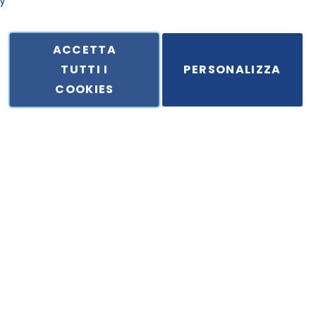
y
ACCETTA
TUTTI I
PERSONALIZZA
ale in Via Principe di Piemonte 199, cap. 80026 Casoria (NA) - C.F. 
COOKIES