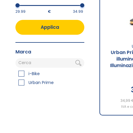
€
Applica
Marca
Urban P
illumin
Illuminaz
i-Bike
Urban Prime
34,99 
IVA e c