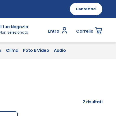
Contattaci
Il tuo Negozio
Entra
Carrello
Non selezionato
o
Clima
Foto E Video
Audio
2
risultati