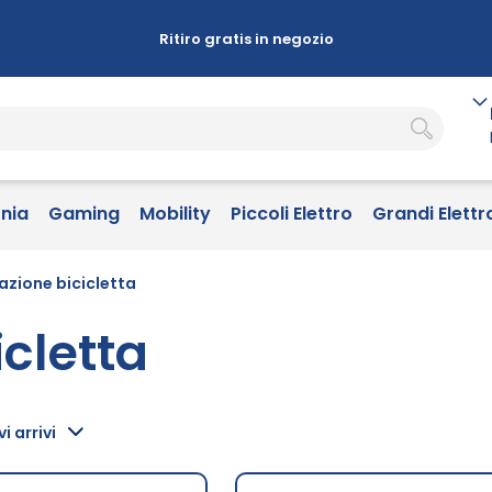
Ritiro gratis in negozio
onia
Gaming
Mobility
Piccoli Elettro
Grandi Elettr
nazione bicicletta
icletta
i arrivi