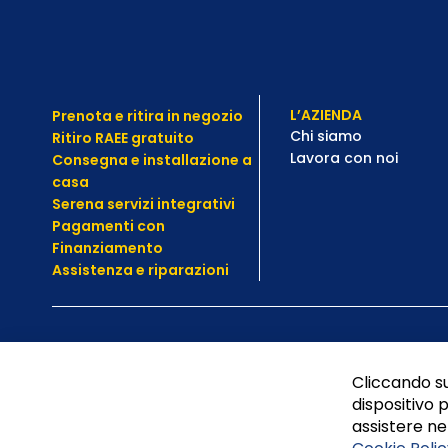
L’AZIENDA
Prenota e ritira in negozio
Chi siamo
Ritiro RAEE gratuito
Lavora con noi
Consegna e installazione a
casa
Serena servizi integrativi
Pagamenti con
Finanziamento
Assistenza e
riparazioni
Cliccando su
dispositivo p
assistere nel