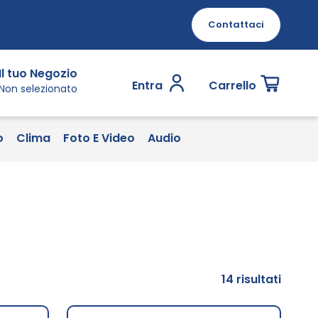
Contattaci
Il tuo Negozio
Entra
Carrello
Non selezionato
o
Clima
Foto E Video
Audio
14
risultati