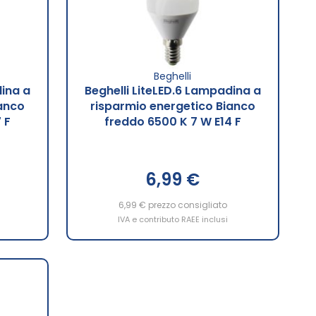
Beghelli
dina a
Beghelli LiteLED.6 Lampadina a
anco
risparmio energetico Bianco
 F
freddo 6500 K 7 W E14 F
6,99 €
6,99 €
prezzo consigliato
IVA e contributo RAEE inclusi