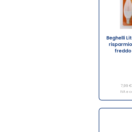
Beghelli L
risparmio
freddo
7,99 €
IVA e c