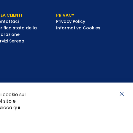
EA CLIENTI
PRIVACY
ntattaci
Privacy Policy
rifica stato della
Informativa Cookies
parazione
rvizi Serena
i cookie sul
l sito e
Chiu
clicca qui