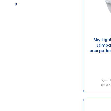
F
Sky Ligh
Lampad
energetic
2,79 €
IVA e c