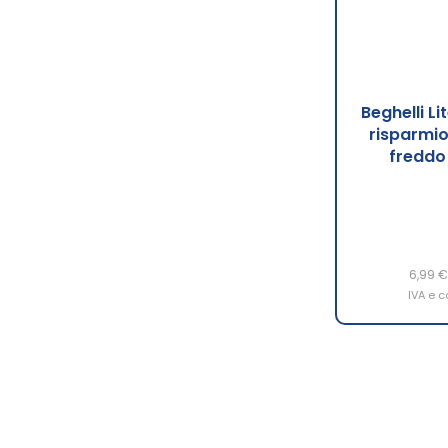
Beghelli L
risparmio
freddo
6,99 
IVA e c