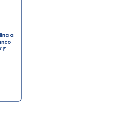
dina a
anco
7 F