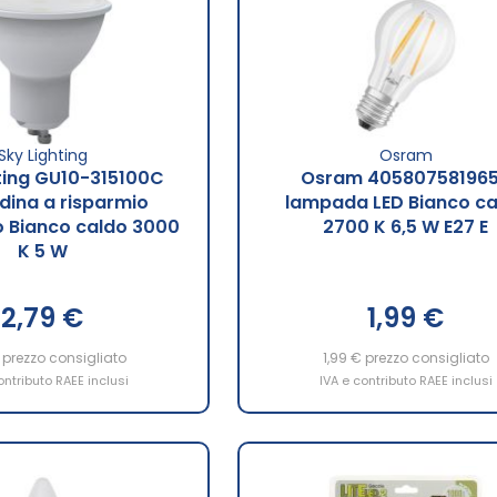
Sky Lighting
Osram
ting GU10-315100C
Osram 40580758196
ina a risparmio
lampada LED Bianco ca
o Bianco caldo 3000
2700 K 6,5 W E27 E
K 5 W
2,79 €
1,99 €
prezzo consigliato
1,99 €
prezzo consigliato
ontributo RAEE inclusi
IVA e contributo RAEE inclusi