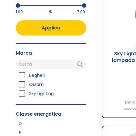
€
Applica
Marca
Sky Lig
lampada 
Beghelli
Osram
Sky Lighting
1,99 €
IVA e c
Classe energetica
D
E