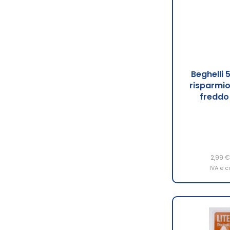
Beghelli
risparmio
freddo
2,99 €
IVA e c