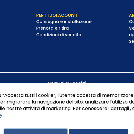
PER I TUOI ACQUISTI
AR
Consegna e installazione
Co
Prenota e ritira
Ve
Condizioni di vendita
ri
Se
Seguici sui social
 “Accetta tutti i cookie”, l'utente accetta di memorizzare 
er migliorare la navigazione del sito, analizzare l'utilizzo de
le nostre attività di marketing. Per conoscere i dettagli , 
y