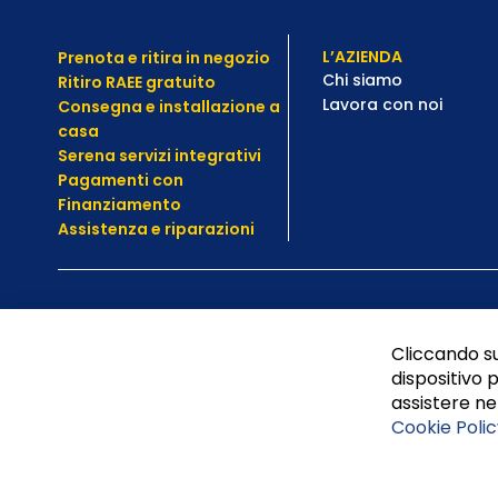
L’AZIENDA
Prenota e ritira in negozio
Chi siamo
Ritiro RAEE gratuito
Lavora con noi
Consegna e installazione a
casa
Serena servizi integrativi
Pagamenti con
Finanziamento
Assistenza e
riparazioni
Cliccando su
dispositivo p
assistere nel
Cookie Polic