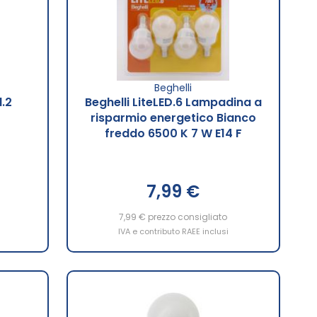
Beghelli
d.2
Beghelli LiteLED.6 Lampadina a
risparmio energetico Bianco
freddo 6500 K 7 W E14 F
7,99 €
7,99 €
prezzo consigliato
IVA e contributo RAEE inclusi