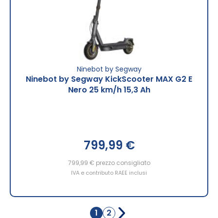
Ninebot by Segway
Ninebot by Segway KickScooter MAX G2 E
Nero 25 km/h 15,3 Ah
799,99 €
799,99 €
prezzo consigliato
IVA e contributo RAEE inclusi
Pagina
1
2
Attualmente
Pagina