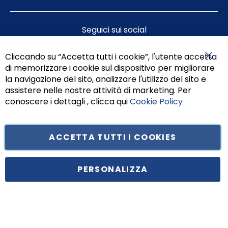
Seguici sui social
Cliccando su “Accetta tutti i cookie”, l'utente accetta
di memorizzare i cookie sul dispositivo per migliorare
Chiu
la navigazione del sito, analizzare l'utilizzo del sito e
assistere nelle nostre attività di marketing. Per
conoscere i dettagli , clicca qui
Cookie Policy
ACCETTA TUTTI I COOKIES
Tufano Teresa S.r.l’. Cap. Soc. i.v. € 312.000,00 - Sede legale in Via
Principe di Piemonte 199, cap. 80026 Casoria (NA) - C.F. 05834470634 -
PERSONALIZZA
P.I. 01465221214, iscritta alla C.C.I.A.A. Napoli, REA 459938.