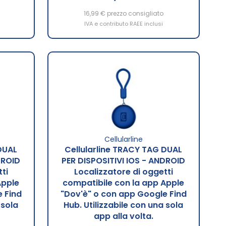
16,99 €
prezzo consigliato
IVA e contributo RAEE inclusi
Cellularline
DUAL
Cellularline TRACY TAG DUAL
DROID
PER DISPOSITIVI IOS - ANDROID
ti
Localizzatore di oggetti
Apple
compatibile con la app Apple
 Find
"Dov'è" o con app Google Find
 sola
Hub. Utilizzabile con una sola
app alla volta.