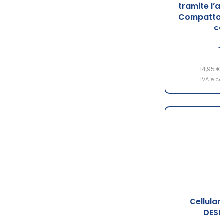
tramite l’
Compatto, 
c
14,95 
IVA e c
Cellula
DES