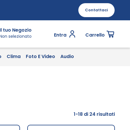
Contattaci
Il tuo Negozio
Entra
Carrello
Non selezionato
o
Clima
Foto E Video
Audio
1
-
18
di
24
risultati