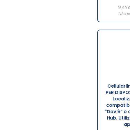
16,99 
IVA e c
Cellularl
PER DISPO
Localiz
compatibi
"Dov'è" o 
Hub. Utili
ap