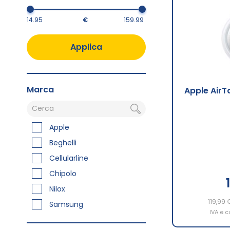
€
Applica
Marca
Apple AirT
Apple
Beghelli
Cellularline
Chipolo
Nilox
119,99 
Samsung
IVA e c