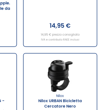
Apple.
le da
14,95 €
14,95 €
prezzo consigliato
IVA e contributo RAEE inclusi
Nilox
G -
Nilox URBAN Bicicletta
Cercatore Nero