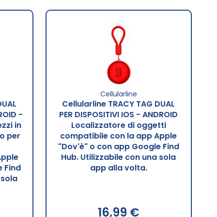
Cellularline
DUAL
Cellularline TRACY TAG DUAL
ROID -
PER DISPOSITIVI IOS - ANDROID
zzi in
Localizzatore di oggetti
vo per
compatibile con la app Apple
"Dov'è" o con app Google Find
Apple
Hub. Utilizzabile con una sola
 Find
app alla volta.
 sola
16,99 €