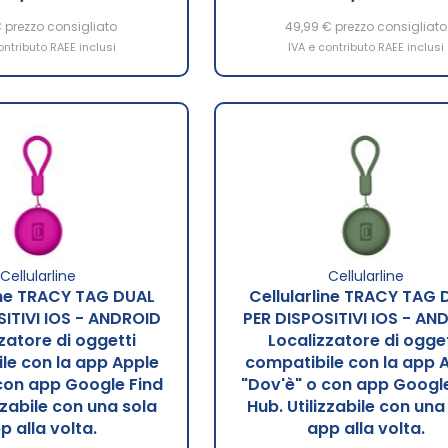
€
prezzo consigliato
49,99 €
prezzo consigliato
ontributo RAEE inclusi
IVA e contributo RAEE inclusi
Cellularline
Cellularline
ine TRACY TAG DUAL
Cellularline TRACY TAG 
SITIVI IOS - ANDROID
PER DISPOSITIVI IOS - AN
zatore di oggetti
Localizzatore di ogget
le con la app Apple
compatibile con la app 
con app Google Find
"Dov'è" o con app Google
zzabile con una sola
Hub. Utilizzabile con una
p alla volta.
app alla volta.