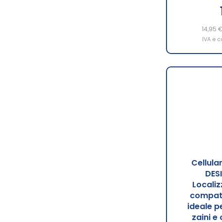
14,95 
IVA e c
Cellula
DES
Localiz
compati
ideale pe
zaini e