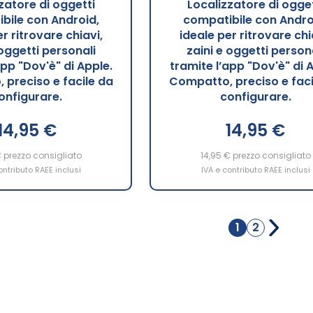
zatore di oggetti
Localizzatore di ogget
bile con Android,
compatibile con Andro
r ritrovare chiavi,
ideale per ritrovare chi
 oggetti personali
zaini e oggetti person
app "Dov'è" di Apple.
tramite l’app "Dov'è" di 
preciso e facile da
Compatto, preciso e faci
onfigurare.
configurare.
14,95 €
14,95 €
€
prezzo consigliato
14,95 €
prezzo consigliato
ontributo RAEE inclusi
IVA e contributo RAEE inclusi
Pagina
1
2
Attualmente
Pagina
stai
leggendo
la
pagina