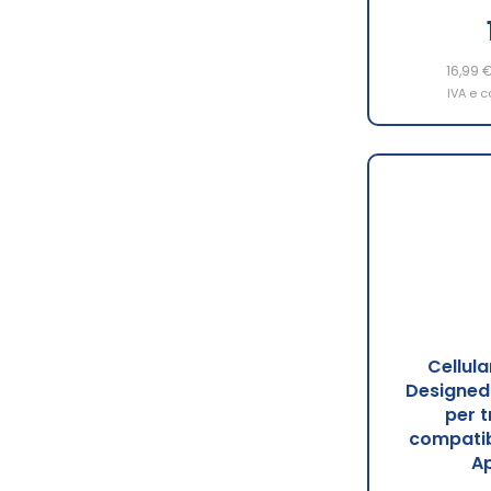
16,99 
IVA e c
Cellula
Designed 
per 
compatib
Ap