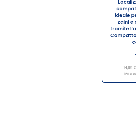
Localiz
compati
ideale pe
zaini e
tramite l’
Compatto, 
c
14,95 
IVA e c