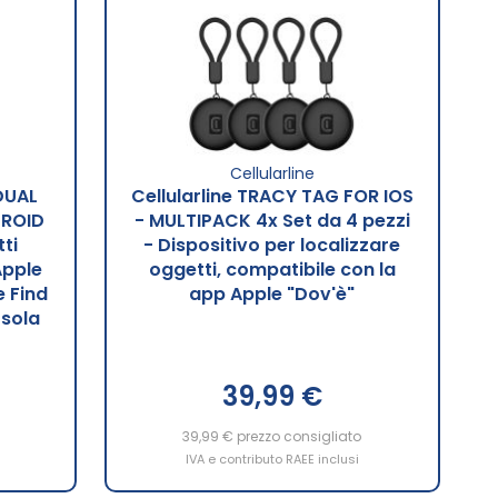
Cellularline
DUAL
Cellularline TRACY TAG FOR IOS
DROID
- MULTIPACK 4x Set da 4 pezzi
ti
- Dispositivo per localizzare
Apple
oggetti, compatibile con la
 Find
app Apple "Dov'è"
 sola
39,99 €
39,99 €
prezzo consigliato
IVA e contributo RAEE inclusi