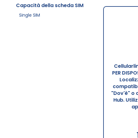
Capacità della scheda SIM
Single SIM
Cellularl
PER DISPO
Localiz
compatibi
"Dov'è" o 
Hub. Utili
ap