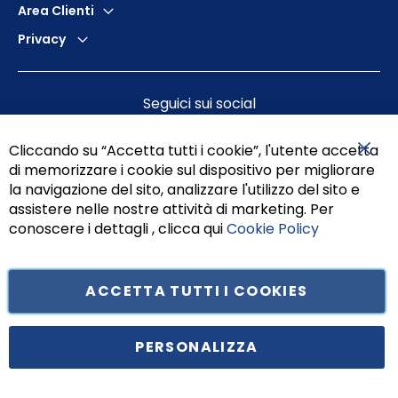
Area Clienti
Privacy
Seguici sui social
Cliccando su “Accetta tutti i cookie”, l'utente accetta
di memorizzare i cookie sul dispositivo per migliorare
Chiu
la navigazione del sito, analizzare l'utilizzo del sito e
assistere nelle nostre attività di marketing. Per
conoscere i dettagli , clicca qui
Cookie Policy
ACCETTA TUTTI I COOKIES
Tufano Teresa S.r.l’. Cap. Soc. i.v. € 312.000,00 - Sede legale in Via
Principe di Piemonte 199, cap. 80026 Casoria (NA) - C.F. 05834470634 -
PERSONALIZZA
P.I. 01465221214, iscritta alla C.C.I.A.A. Napoli, REA 459938.