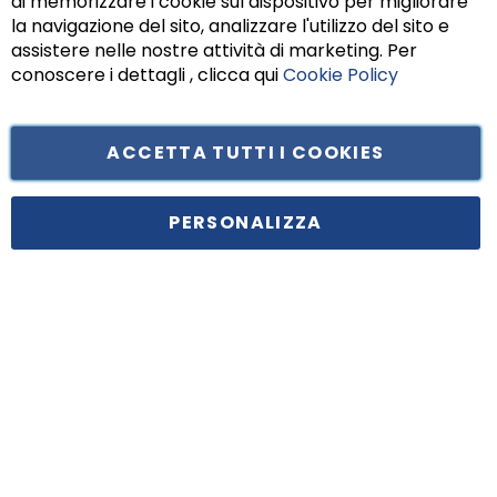
di memorizzare i cookie sul dispositivo per migliorare
Chiu
la navigazione del sito, analizzare l'utilizzo del sito e
assistere nelle nostre attività di marketing. Per
conoscere i dettagli , clicca qui
Cookie Policy
ACCETTA TUTTI I COOKIES
Tufano Teresa S.r.l’. Cap. Soc. i.v. € 312.000,00 - Sede legale in Via
Principe di Piemonte 199, cap. 80026 Casoria (NA) - C.F. 05834470634 -
PERSONALIZZA
P.I. 01465221214, iscritta alla C.C.I.A.A. Napoli, REA 459938.