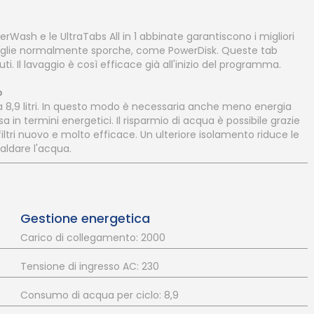
rWash e le UltraTabs All in 1 abbinate garantiscono i migliori
stoviglie normalmente sporche, come PowerDisk. Queste tab
uti. Il lavaggio è così efficace già all'inizio del programma.
o
 8,9 litri. In questo modo è necessaria anche meno energia
sa in termini energetici. Il risparmio di acqua è possibile grazie
filtri nuovo e molto efficace. Un ulteriore isolamento riduce le
caldare l'acqua.
Gestione energetica
Carico di collegamento: 2000
Tensione di ingresso AC: 230
Consumo di acqua per ciclo: 8,9