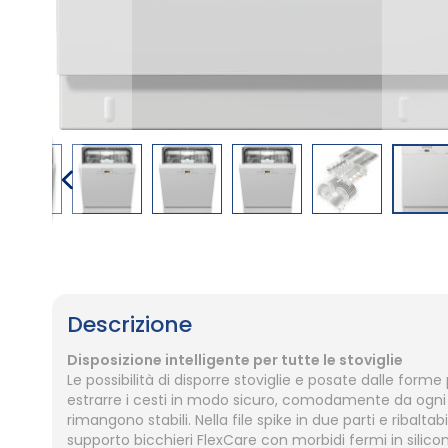
Vai
all'inizio
della
galleria
Descrizione
di
immagini
Disposizione intelligente per tutte le stoviglie
Le possibilità di disporre stoviglie e posate dalle for
estrarre i cesti in modo sicuro, comodamente da ogni an
rimangono stabili. Nella file spike in due parti e ribaltab
supporto bicchieri FlexCare con morbidi fermi in silico