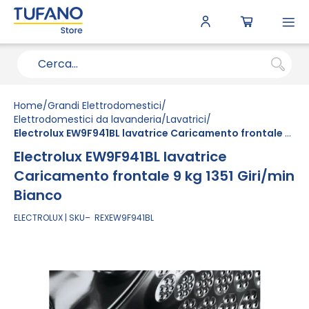
To
N
Home
Grandi Elettrodomestici
Elettrodomestici da lavanderia
Lavatrici
Electrolux EW9F941BL lavatrice Caricamento frontale 9 kg 1351 Giri/min Bianco
Electrolux EW9F941BL lavatrice
Caricamento frontale 9 kg 1351 Giri/min
Bianco
ELECTROLUX
SKU
REXEW9F941BL
Vai
alla
fine
della
galleria
di