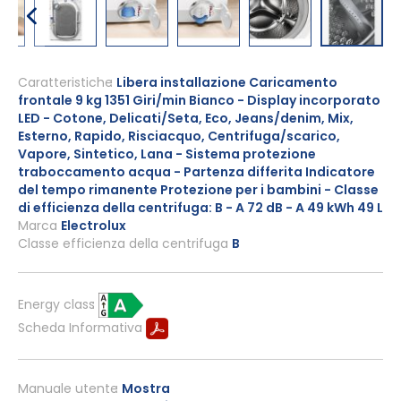
Vai
all'inizio
Caratteristiche
Libera installazione Caricamento
frontale 9 kg 1351 Giri/min Bianco - Display incorporato
della
LED - Cotone, Delicati/Seta, Eco, Jeans/denim, Mix,
galleria
Esterno, Rapido, Risciacquo, Centrifuga/scarico,
di
Vapore, Sintetico, Lana - Sistema protezione
immagini
traboccamento acqua - Partenza differita Indicatore
del tempo rimanente Protezione per i bambini - Classe
di efficienza della centrifuga: B - A 72 dB - A 49 kWh 49 L
Marca
Electrolux
Classe efficienza della centrifuga
B
Energy class
Scheda Informativa
Manuale utente
Mostra