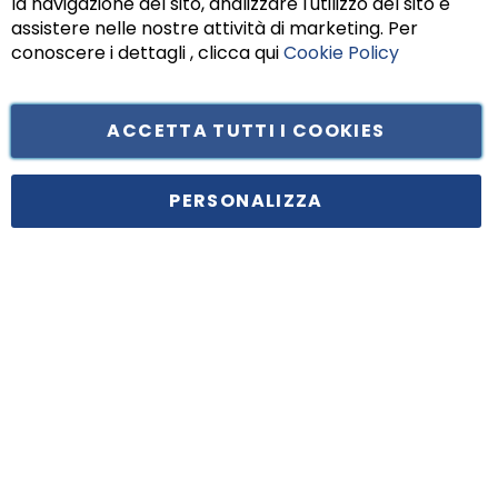
la navigazione del sito, analizzare l'utilizzo del sito e
assistere nelle nostre attività di marketing. Per
conoscere i dettagli , clicca qui
Cookie Policy
ACCETTA TUTTI I COOKIES
Tufano Teresa S.r.l’. Cap. Soc. i.v. € 312.000,00 - Sede legale in Via
Principe di Piemonte 199, cap. 80026 Casoria (NA) - C.F. 05834470634 -
PERSONALIZZA
P.I. 01465221214, iscritta alla C.C.I.A.A. Napoli, REA 459938.