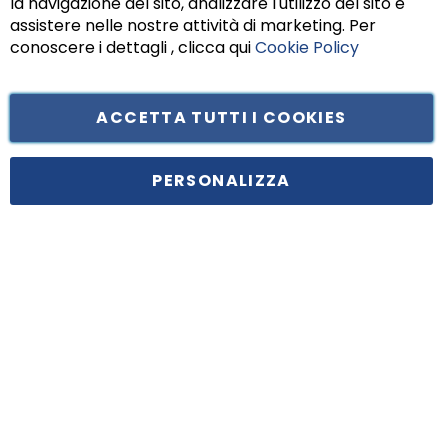
la navigazione del sito, analizzare l'utilizzo del sito e
assistere nelle nostre attività di marketing. Per
conoscere i dettagli , clicca qui
Cookie Policy
ACCETTA TUTTI I COOKIES
Tufano Teresa S.r.l’. Cap. Soc. i.v. € 312.000,00 - Sede legale in Via
Principe di Piemonte 199, cap. 80026 Casoria (NA) - C.F. 05834470634 -
PERSONALIZZA
P.I. 01465221214, iscritta alla C.C.I.A.A. Napoli, REA 459938.