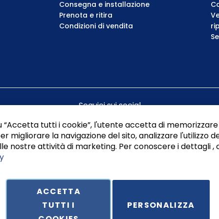
Consegna e installazione
Co
Prenota e ritira
Ve
Condizioni di vendita
ri
Se
Seguici sui social
 “Accetta tutti i cookie”, l'utente accetta di memorizzare 
er migliorare la navigazione del sito, analizzare l'utilizzo de
le nostre attività di marketing. Per conoscere i dettagli , 
y
ACCETTA
TUTTI I
PERSONALIZZA
ale in Via Principe di Piemonte 199, cap. 80026 Casoria (NA) - C.F. 
COOKIES