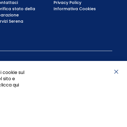
ntattaci
Privacy Policy
rifica stato della
Informativa Cookies
parazione
rvizi Serena
i cookie sul
l sito e
Chiu
clicca qui
05834470634 - P.I. 01465221214, iscritta alla C.C.I.A.A.