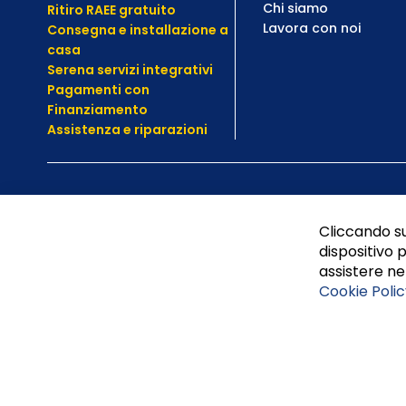
Chi siamo
Ritiro RAEE gratuito
Lavora con noi
Consegna e installazione a
casa
Serena servizi integrativi
Pagamenti con
Finanziamento
Assistenza e
riparazioni
Cliccando su
dispositivo p
assistere nel
Cookie Polic
Tufano Teresa S.r.l’. Cap. Soc. i.v. € 312.000,00 - Sede leg