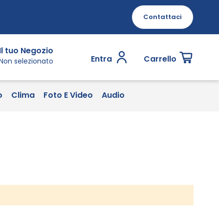
Contattaci
Il tuo Negozio
Entra
Carrello
Non selezionato
o
Clima
Foto E Video
Audio