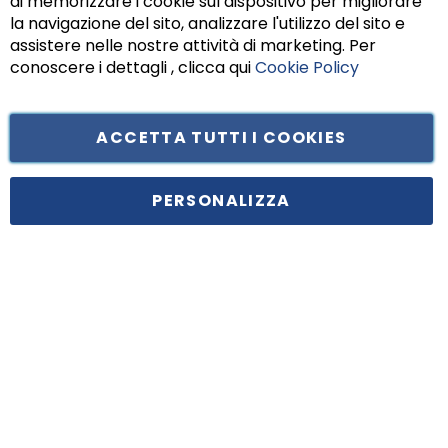
di memorizzare i cookie sul dispositivo per migliorare
Chiu
la navigazione del sito, analizzare l'utilizzo del sito e
assistere nelle nostre attività di marketing. Per
conoscere i dettagli , clicca qui
Cookie Policy
ACCETTA TUTTI I COOKIES
Tufano Teresa S.r.l’. Cap. Soc. i.v. € 312.000,00 - Sede legale in Via
Principe di Piemonte 199, cap. 80026 Casoria (NA) - C.F. 05834470634 -
PERSONALIZZA
P.I. 01465221214, iscritta alla C.C.I.A.A. Napoli, REA 459938.