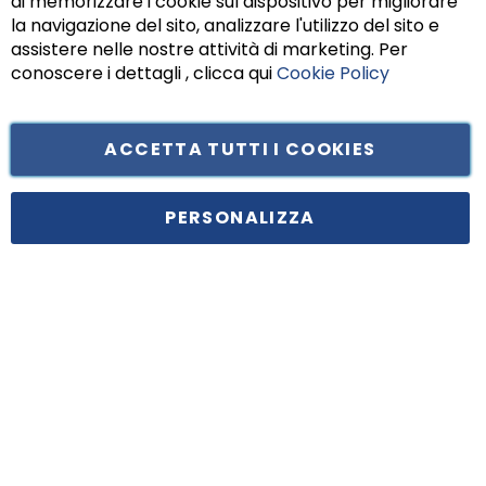
di memorizzare i cookie sul dispositivo per migliorare
Chiu
la navigazione del sito, analizzare l'utilizzo del sito e
assistere nelle nostre attività di marketing. Per
conoscere i dettagli , clicca qui
Cookie Policy
ACCETTA TUTTI I COOKIES
Tufano Teresa S.r.l’. Cap. Soc. i.v. € 312.000,00 - Sede legale in Via
Principe di Piemonte 199, cap. 80026 Casoria (NA) - C.F. 05834470634 -
PERSONALIZZA
P.I. 01465221214, iscritta alla C.C.I.A.A. Napoli, REA 459938.