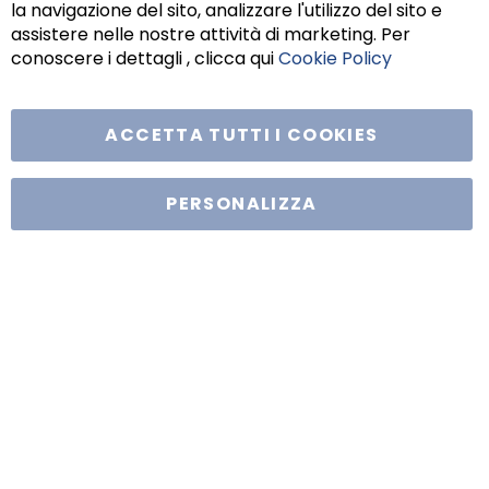
la navigazione del sito, analizzare l'utilizzo del sito e
assistere nelle nostre attività di marketing. Per
conoscere i dettagli , clicca qui
Cookie Policy
ACCETTA TUTTI I COOKIES
Tufano Teresa S.r.l’. Cap. Soc. i.v. € 312.000,00 - Sede legale in Via
Principe di Piemonte 199, cap. 80026 Casoria (NA) - C.F. 05834470634 -
PERSONALIZZA
P.I. 01465221214, iscritta alla C.C.I.A.A. Napoli, REA 459938.