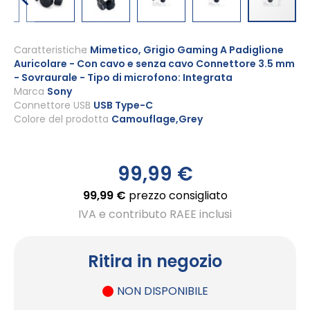
Vai
all'inizio
Caratteristiche
Mimetico, Grigio Gaming A Padiglione
Auricolare - Con cavo e senza cavo Connettore 3.5 mm
della
- Sovraurale - Tipo di microfono: Integrata
galleria
Marca
Sony
di
Connettore USB
USB Type-C
immagini
Colore del prodotto
Camouflage,Grey
99,99 €
99,99 €
prezzo consigliato
IVA e contributo RAEE inclusi
Ritira in negozio
NON DISPONIBILE