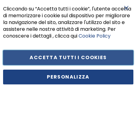
Cliccando su “Accetta tutti i cookie”, l'utente accetta
di memorizzare i cookie sul dispositivo per migliorare
Chiu
la navigazione del sito, analizzare l'utilizzo del sito e
assistere nelle nostre attività di marketing. Per
conoscere i dettagli , clicca qui
Cookie Policy
ACCETTA TUTTI I COOKIES
Tufano Teresa S.r.l’. Cap. Soc. i.v. € 312.000,00 - Sede legale in Via
Principe di Piemonte 199, cap. 80026 Casoria (NA) - C.F. 05834470634 -
PERSONALIZZA
P.I. 01465221214, iscritta alla C.C.I.A.A. Napoli, REA 459938.