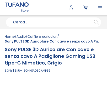
To
N
Home
Audio
Cuffie e auricolari
Sony PULSE 3D Auricolare Con cavo e senza cavo A Padiglione Gaming USB tipo-C Mimetico, Grigio
Sony PULSE 3D Auricolare Con cavo e
senza cavo A Padiglione Gaming USB
tipo-C Mimetico, Grigio
SONY
SKU
SONHEADSCAMPS5
Vai
alla
fine
della
galleria
di
immagini