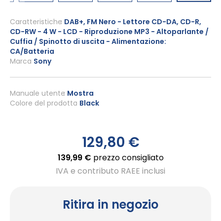
Vai
all'inizio
Caratteristiche
DAB+, FM Nero - Lettore CD-DA, CD-R,
CD-RW - 4 W - LCD - Riproduzione MP3 - Altoparlante /
della
Cuffia / Spinotto di uscita - Alimentazione:
galleria
CA/Batteria
di
Marca
Sony
immagini
Manuale utente
Mostra
Colore del prodotto
Black
129,80 €
139,99 €
prezzo consigliato
IVA e contributo RAEE inclusi
Ritira in negozio