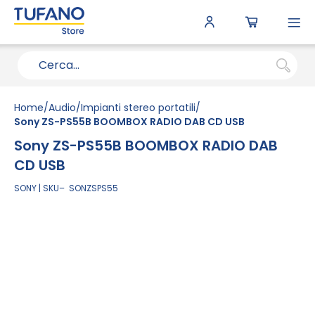
To
N
Home
Audio
Impianti stereo portatili
Sony ZS-PS55B BOOMBOX RADIO DAB CD USB
Sony ZS-PS55B BOOMBOX RADIO DAB
CD USB
SONY
SKU
SONZSPS55
Vai
alla
fine
della
galleria
di
immagini