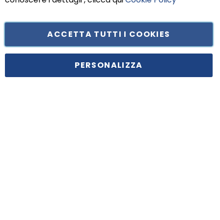
ACCETTA TUTTI I COOKIES
Tufano Teresa S.r.l’. Cap. Soc. i.v. € 312.000,00 - Sede legale in Via
Principe di Piemonte 199, cap. 80026 Casoria (NA) - C.F. 05834470634 -
PERSONALIZZA
P.I. 01465221214, iscritta alla C.C.I.A.A. Napoli, REA 459938.