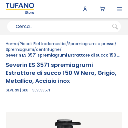
To
N
Home
Piccoli Elettrodomestici
Spremiagrumi e presse
Spremiagrumi/centrifughe
Severin ES 3571 spremiagrumi Estrattore di succo 150 W Nero, Grigio, Metallico, Acciaio inox
Severin ES 3571 spremiagrumi
Estrattore di succo 150 W Nero, Grigio,
Metallico, Acciaio inox
SEVERIN
SKU
SEVES3571
Vai
alla
fine
della
galleria
di