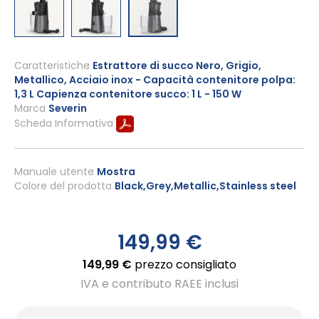
Vai
all'inizio
Caratteristiche
Estrattore di succo Nero, Grigio,
Metallico, Acciaio inox - Capacità contenitore polpa:
della
1,3 L Capienza contenitore succo: 1 L - 150 W
galleria
Marca
Severin
di
Scheda Informativa
immagini
Manuale utente
Mostra
Colore del prodotto
Black,Grey,Metallic,Stainless steel
149,99 €
149,99 €
prezzo consigliato
IVA e contributo RAEE inclusi