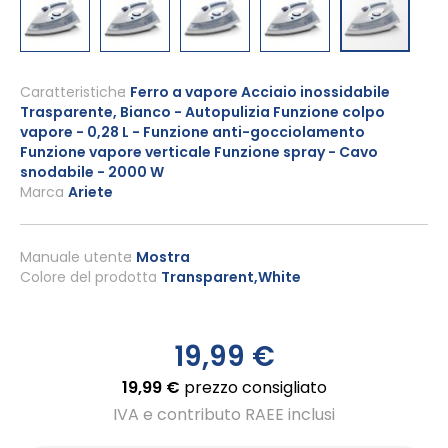
Vai
all'inizio
Caratteristiche
Ferro a vapore Acciaio inossidabile
Trasparente, Bianco - Autopulizia Funzione colpo
della
vapore - 0,28 L - Funzione anti-gocciolamento
galleria
Funzione vapore verticale Funzione spray - Cavo
di
snodabile - 2000 W
immagini
Marca
Ariete
Manuale utente
Mostra
Colore del prodotto
Transparent,White
19,99 €
19,99 €
prezzo consigliato
IVA e contributo RAEE inclusi