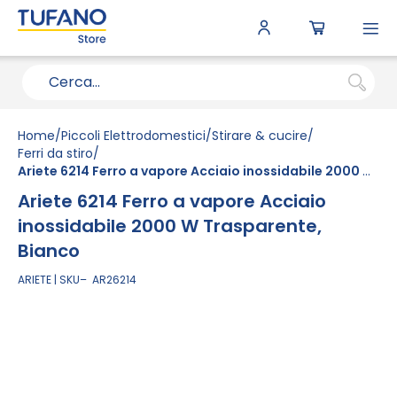
To
N
Home
Piccoli Elettrodomestici
Stirare & cucire
Ferri da stiro
Ariete 6214 Ferro a vapore Acciaio inossidabile 2000 W Trasparente, Bianco
Ariete 6214 Ferro a vapore Acciaio
inossidabile 2000 W Trasparente,
Bianco
ARIETE
SKU
AR26214
Vai
alla
fine
della
galleria
di