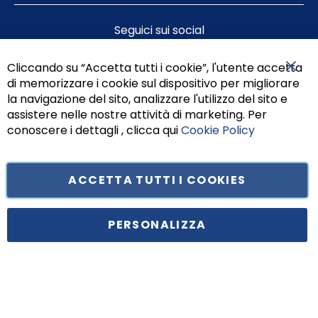
Seguici sui social
Cliccando su “Accetta tutti i cookie”, l'utente accetta
di memorizzare i cookie sul dispositivo per migliorare
Chiu
la navigazione del sito, analizzare l'utilizzo del sito e
assistere nelle nostre attività di marketing. Per
conoscere i dettagli , clicca qui
Cookie Policy
ACCETTA TUTTI I COOKIES
Tufano Teresa S.r.l’. Cap. Soc. i.v. € 312.000,00 - Sede legale in Via
Principe di Piemonte 199, cap. 80026 Casoria (NA) - C.F. 05834470634 -
PERSONALIZZA
P.I. 01465221214, iscritta alla C.C.I.A.A. Napoli, REA 459938.