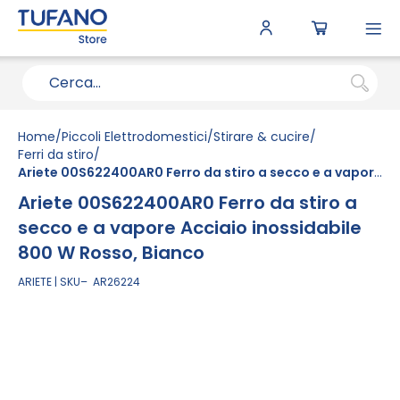
To
N
Home
Piccoli Elettrodomestici
Stirare & cucire
Ferri da stiro
Ariete 00S622400AR0 Ferro da stiro a secco e a vapore Acciaio inossidabile 800 W Rosso, Bianco
Ariete 00S622400AR0 Ferro da stiro a
secco e a vapore Acciaio inossidabile
800 W Rosso, Bianco
ARIETE
SKU
AR26224
Vai
alla
fine
della
galleria
di