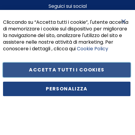
Seguici sui social
Cliccando su “Accetta tutti i cookie”, l'utente accetta
di memorizzare i cookie sul dispositivo per migliorare
Chiu
la navigazione del sito, analizzare l'utilizzo del sito e
assistere nelle nostre attività di marketing. Per
conoscere i dettagli , clicca qui
Cookie Policy
ACCETTA TUTTI I COOKIES
Tufano Teresa S.r.l’. Cap. Soc. i.v. € 312.000,00 - Sede legale in Via
Principe di Piemonte 199, cap. 80026 Casoria (NA) - C.F. 05834470634 -
PERSONALIZZA
P.I. 01465221214, iscritta alla C.C.I.A.A. Napoli, REA 459938.