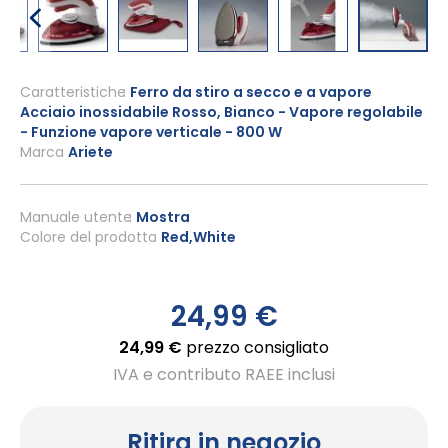
Vai
all'inizio
Caratteristiche
Ferro da stiro a secco e a vapore
Acciaio inossidabile Rosso, Bianco - Vapore regolabile
della
- Funzione vapore verticale - 800 W
galleria
Marca
Ariete
di
immagini
Manuale utente
Mostra
Colore del prodotto
Red,White
24,99 €
24,99 €
prezzo consigliato
IVA e contributo RAEE inclusi
Ritira in negozio