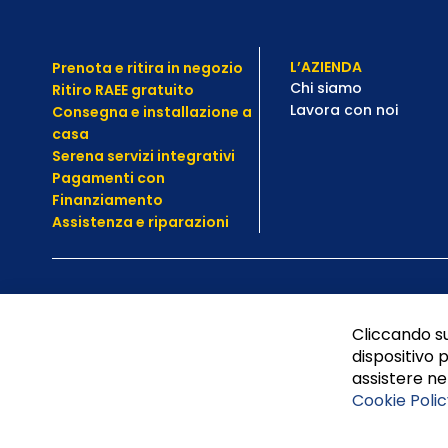
L’AZIENDA
Prenota e ritira in negozio
Chi siamo
Ritiro RAEE gratuito
Lavora con noi
Consegna e installazione a
casa
Serena servizi integrativi
Pagamenti con
Finanziamento
Assistenza e
riparazioni
Cliccando su
dispositivo p
assistere nel
Cookie Polic