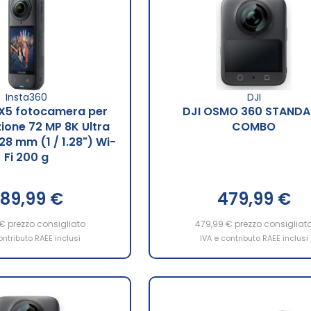
Insta360
DJI
 X5 fotocamera per
DJI OSMO 360 STAND
zione 72 MP 8K Ultra
COMBO
,28 mm (1 / 1.28") Wi-
Fi 200 g
89,99 €
479,99 €
 €
prezzo consigliato
479,99 €
prezzo consigliat
ontributo RAEE inclusi
IVA e contributo RAEE inclusi