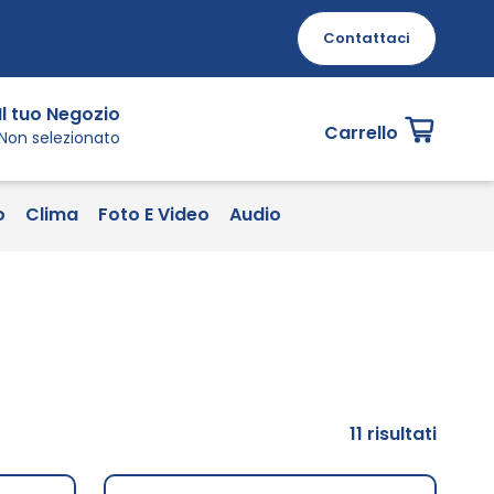
Contattaci
Il tuo Negozio
Carrello
Non selezionato
o
Clima
Foto E Video
Audio
11
risultati