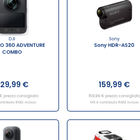
DJI
Sony
O 360 ADVENTURE
Sony HDR-AS20
COMBO
29,99 €
159,99 €
 €
prezzo consigliato
159,99 €
prezzo consigliat
ontributo RAEE inclusi
IVA e contributo RAEE inclusi