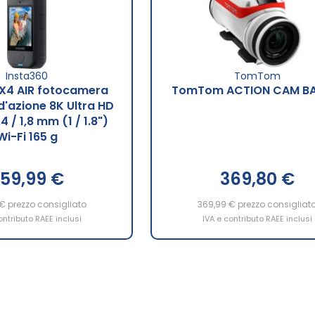
Insta360
TomTom
 X4 AIR fotocamera
TomTom ACTION CAM BA
d'azione 8K Ultra HD
 / 1,8 mm (1 / 1.8")
Wi-Fi 165 g
59,99 €
369,80 €
 €
prezzo consigliato
369,99 €
prezzo consigliat
ontributo RAEE inclusi
IVA e contributo RAEE inclusi