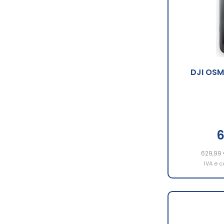
DJI OSM
6
629,99
IVA e c