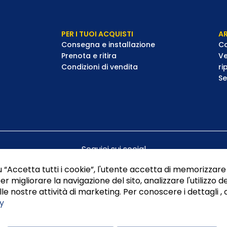
PER I TUOI ACQUISTI
AR
Consegna e installazione
Co
Prenota e ritira
Ve
Condizioni di vendita
ri
Se
Seguici sui social
 “Accetta tutti i cookie”, l'utente accetta di memorizzare 
er migliorare la navigazione del sito, analizzare l'utilizzo de
le nostre attività di marketing. Per conoscere i dettagli , 
y