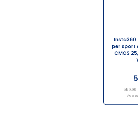
Insta360
per sport 
CMOS 25,4
5
559,99
IVA e c