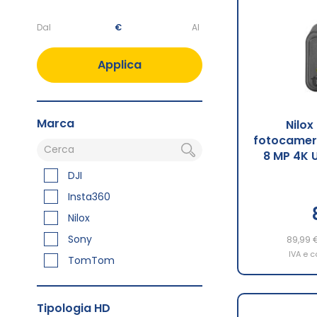
€
Applica
Marca
Nilo
fotocamera
8 MP 4K 
DJI
Insta360
Nilox
Sony
89,99 
IVA e c
TomTom
Tipologia HD