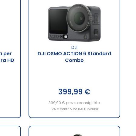
DJI
a per
DJI OSMO ACTION 6 Standard
tra HD
Combo
399,99 €
399,99 €
prezzo consigliato
IVA e contributo RAEE inclusi