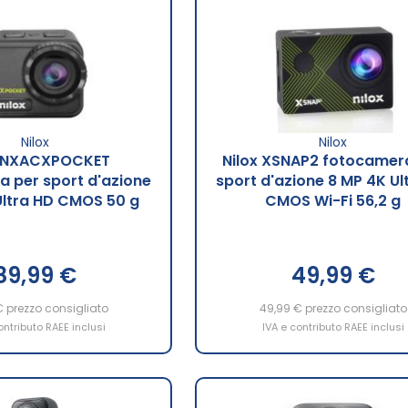
Nilox
Nilox
x NXACXPOCKET
Nilox XSNAP2 fotocamer
 per sport d'azione
sport d'azione 8 MP 4K Ul
Ultra HD CMOS 50 g
CMOS Wi-Fi 56,2 g
89,99 €
49,99 €
€
prezzo consigliato
49,99 €
prezzo consigliato
ontributo RAEE inclusi
IVA e contributo RAEE inclusi