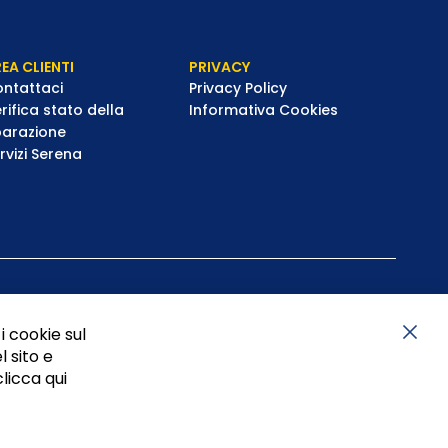
EA CLIENTI
PRIVACY
ntattaci
Privacy Policy
rifica stato della
Informativa Cookies
parazione
rvizi Serena
i cookie sul
l sito e
Chiu
clicca qui