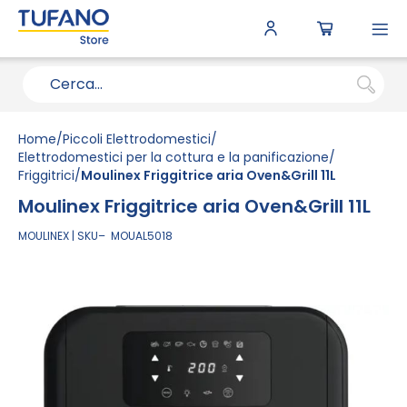
To
N
Home
Piccoli Elettrodomestici
Elettrodomestici per la cottura e la panificazione
Friggitrici
Moulinex Friggitrice aria Oven&Grill 11L
Moulinex Friggitrice aria Oven&Grill 11L
MOULINEX
SKU
MOUAL5018
Vai
alla
fine
della
galleria
di
immagini