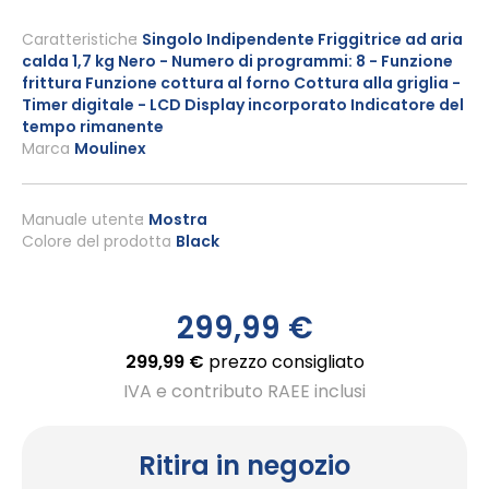
Vai
all'inizio
Caratteristiche
Singolo Indipendente Friggitrice ad aria
calda 1,7 kg Nero - Numero di programmi: 8 - Funzione
della
frittura Funzione cottura al forno Cottura alla griglia -
galleria
Timer digitale - LCD Display incorporato Indicatore del
di
tempo rimanente
immagini
Marca
Moulinex
Manuale utente
Mostra
Colore del prodotto
Black
299,99 €
299,99 €
prezzo consigliato
IVA e contributo RAEE inclusi
Ritira in negozio