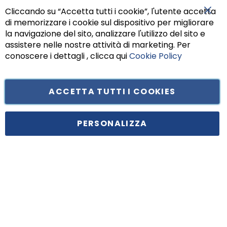
Cliccando su “Accetta tutti i cookie”, l'utente accetta
di memorizzare i cookie sul dispositivo per migliorare
Chiu
la navigazione del sito, analizzare l'utilizzo del sito e
assistere nelle nostre attività di marketing. Per
conoscere i dettagli , clicca qui
Cookie Policy
ACCETTA TUTTI I COOKIES
Tufano Teresa S.r.l’. Cap. Soc. i.v. € 312.000,00 - Sede legale in Via
Principe di Piemonte 199, cap. 80026 Casoria (NA) - C.F. 05834470634 -
PERSONALIZZA
P.I. 01465221214, iscritta alla C.C.I.A.A. Napoli, REA 459938.