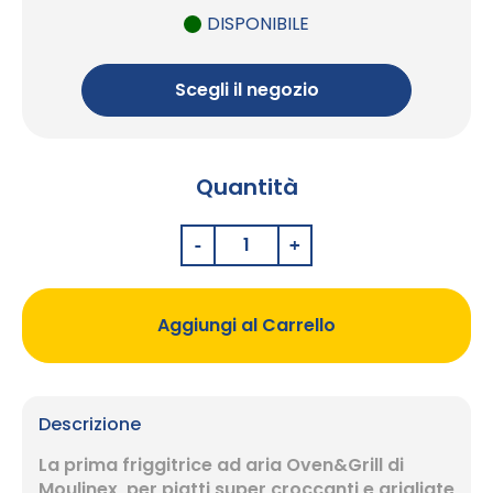
DISPONIBILE
Scegli il negozio
Quantità
Aggiungi al Carrello
Descrizione
La prima friggitrice ad aria Oven&Grill di
Moulinex, per piatti super croccanti e grigliate